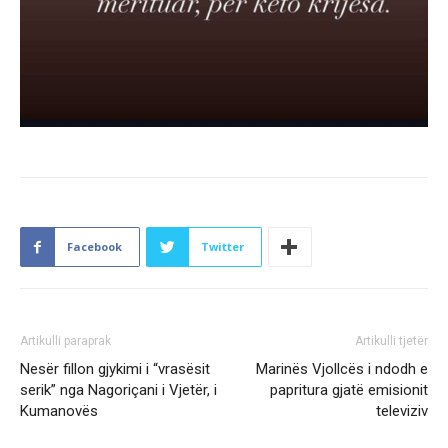
Facebook
Twitter
Artikulli paraprak
Artikulli tjetër
Nesër fillon gjykimi i “vrasësit
Marinës Vjollcës i ndodh e
serik” nga Nagoriçani i Vjetër, i
papritura gjatë emisionit
Kumanovës
televiziv