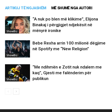
ARTIKUJ TË NGJASHËM
MË SHUMË NGA AUTORI
“A nuk po blen më klikime”, Elijona
Binakaj i përgjigjet ndjekësit në
mënyrë ironike
ShowBiz
Bebe Rexha arrin 100 milionë dëgjime
në Spotify me “New Religion”
ShowBiz
“Me ndihmën e Zotit nuk ndalem me
kaq”, Gjesti me falënderim për
publikun
ShowBiz