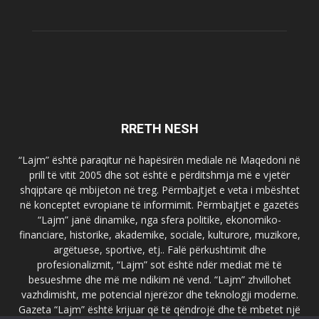
RRETH NESH
“Lajm” është paraqitur në hapësirën mediale në Maqedoni në
prill të vitit 2005 dhe sot është e përditshmja më e vjetër
shqiptare që mbijeton në treg. Përmbajtjet e veta i mbështet
në konceptet evropiane të informimit. Përmbajtjet e gazetës
“Lajm” janë dinamike, nga sfera politike, ekonomiko-
financiare, historike, akademike, sociale, kulturore, muzikore,
argëtuese, sportive, etj.. Falë përkushtimit dhe
profesionalizmit, “Lajm” sot është ndër mediat më të
besueshme dhe më me ndikim në vend. “Lajm” zhvillohet
vazhdimisht, me potencial njerëzor dhe teknologji moderne.
Gazeta “Lajm” është krijuar që të qëndrojë dhe të mbetet një