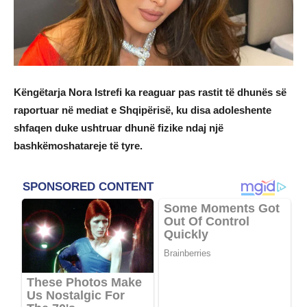
Këngëtarja Nora Istrefi ka reaguar pas rastit të dhunës së
raportuar në mediat e Shqipërisë, ku disa adoleshente
shfaqen duke ushtruar dhunë fizike ndaj një
bashkëmoshatareje të tyre.