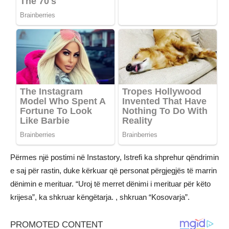
Përmes një postimi në Instastory, Istrefi ka shprehur qëndrimin
e saj për rastin, duke kërkuar që personat përgjegjës të marrin
dënimin e merituar. “Uroj të merret dënimi i merituar për këto
krijesa”, ka shkruar këngëtarja. , shkruan “Kosovarja”.