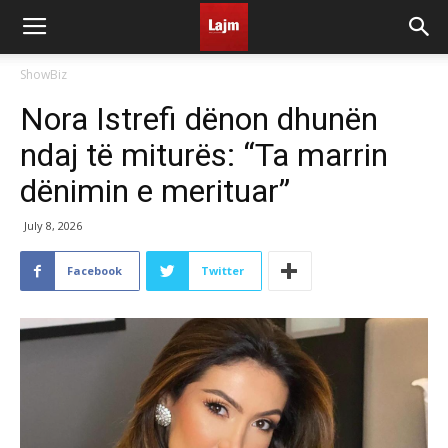
ShowBiz
Nora Istrefi dënon dhunën
ndaj të miturës: “Ta marrin
dënimin e merituar”
July 8, 2026
Facebook
Twitter