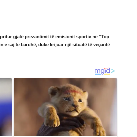
ritur gjatë prezantimit të emisionit sportiv në “Top
in e saj të bardhë, duke krijuar një situatë të veçantë