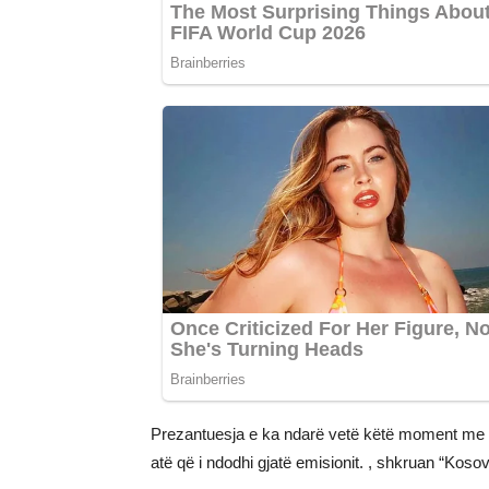
Prezantuesja e ka ndarë vetë këtë moment me n
atë që i ndodhi gjatë emisionit. , shkruan “Kosov