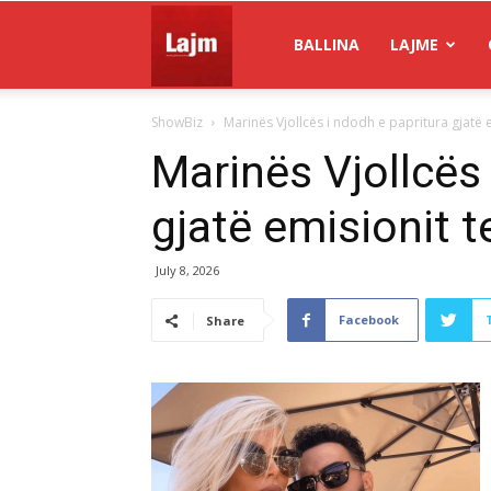
Gazeta
BALLINA
LAJME
ShowBiz
Marinës Vjollcës i ndodh e papritura gjatë e
Lajm
Marinës Vjollcës 
gjatë emisionit t
July 8, 2026
Facebook
Share