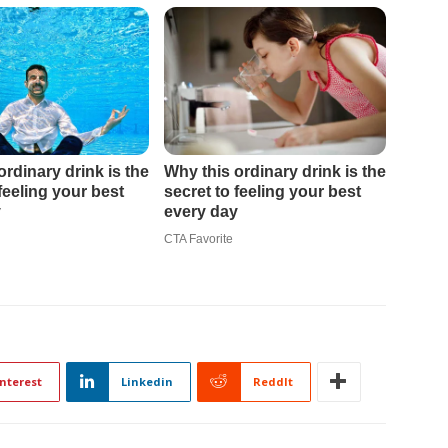
nterest
Linkedin
ReddIt