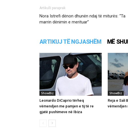
Artikulli paraprak
Nora Istrefi dënon dhunën ndaj të miturës: “Ta
marrin dënimin e merituar”
ARTIKUJ TË NGJASHËM
MË SHU
ShowBiz
ShowBiz
Leonardo DiCaprio tërheq
Reja e Sali
vëmendjen me pamjen e tij të re
vëmendjen m
gjatë pushimeve në Ibiza