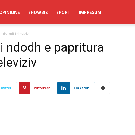
OPINIONE
SHOWBIZ
SPORT
IMPRESUM
misionit televiziv
i ndodh e papritura
eleviziv
Twitter
Pinterest
Linkedin