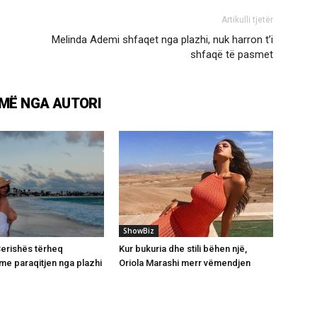
Artikulli tjetër
Melinda Ademi shfaqet nga plazhi, nuk harron t’i
shfaqë të pasmet
MË NGA AUTORI
ShowBiz
 Berishës tërheq
Kur bukuria dhe stili bëhen një,
e paraqitjen nga plazhi
Oriola Marashi merr vëmendjen