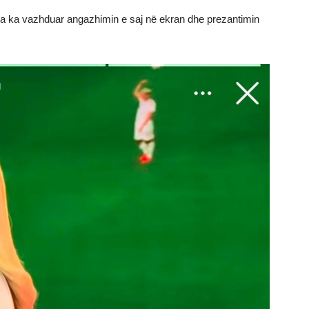
rina ka vazhduar angazhimin e saj në ekran dhe prezantimin