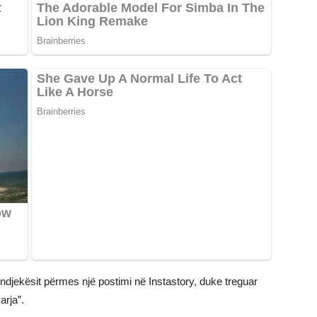
djekësit përmes një postimi në Instastory, duke treguar
arja”.