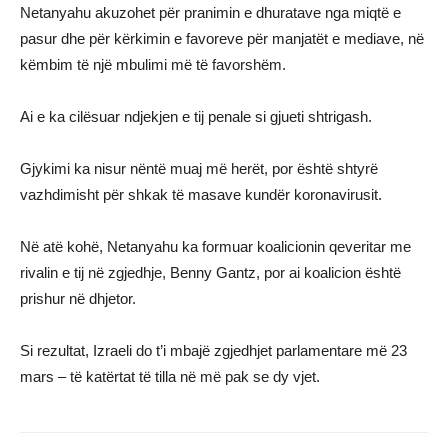
Netanyahu akuzohet për pranimin e dhuratave nga miqtë e
pasur dhe për kërkimin e favoreve për manjatët e mediave, në
këmbim të një mbulimi më të favorshëm.
Ai e ka cilësuar ndjekjen e tij penale si gjueti shtrigash.
Gjykimi ka nisur nëntë muaj më herët, por është shtyrë
vazhdimisht për shkak të masave kundër koronavirusit.
Në atë kohë, Netanyahu ka formuar koalicionin qeveritar me
rivalin e tij në zgjedhje, Benny Gantz, por ai koalicion është
prishur në dhjetor.
Si rezultat, Izraeli do t’i mbajë zgjedhjet parlamentare më 23
mars – të katërtat të tilla në më pak se dy vjet.