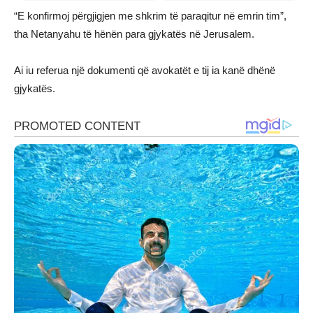
“E konfirmoj përgjigjen me shkrim të paraqitur në emrin tim”,
tha Netanyahu të hënën para gjykatës në Jerusalem.
Ai iu referua një dokumenti që avokatët e tij ia kanë dhënë
gjykatës.