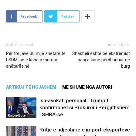
Facebook
Twitter
Artikulli paraprak
Artikulli tjetër
Për tre javë 36 mijë anëtarë të
Shesheli është bë ekstremist
LSDM-së e kanë azhuruar
pasi e kanë përdhunuar në
anëtarësinë
burg
ARTIKUJ TË NGJASHËM
MË SHUMË NGA AUTORI
Ish-avokati personal i Trumpit
konfirmohet si Prokuror i Përgjithshëm
i SHBA-së
Rajon-Botë
Rritje e ndjeshme e import-eksporteve