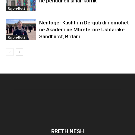
në periudhën janar-korrik
Rajon-Botë
Nëntoger Kushtrim Derguti diplomohet
në Akademinë Mbretërore Ushtarake
Sandhurst, Britani
Rajon-Botë
RRETH NESH