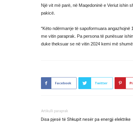
Një vit më parë, në Maqedoninë e Veriut ishin 
pakicë.
“Këto ndërmarrje të sapoformuara angazhojnë 1
me vitin paraprak. Pa persona të punësuar ishin
duke theksuar se në vitin 2024 kemi më shumë 
Facebook
Twitter
Pi
Artikulli paraprak
Disa pjesë të Shkupit nesër pa energji elektrike