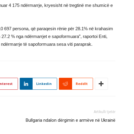
shuar 4 175 ndërmarrje, kryesisht në tregtinë me shumicë e
0 697 persona, që paraqesin rënie për 28.1% në krahasim
 27.2 % nga ndërmarrjet e sapoformuara”, raportoi Enti,
ndërmarrje të sapoformuara sesa viti paraprak.
nterest
Linkedin
ReddIt
Artikulli tjetër
Bullgaria ndalon dërgimin e armëve në Ukrainë