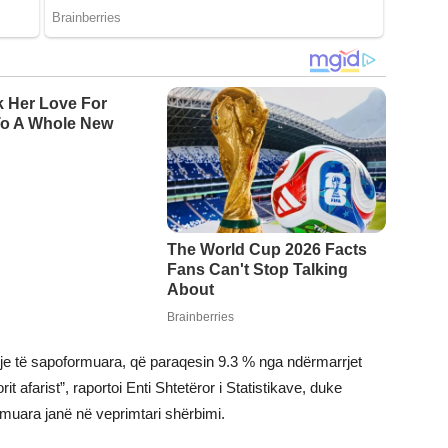
rrje të sapoformuara, që paraqesin 9.3 % nga ndërmarrjet
it afarist”, raportoi Enti Shtetëror i Statistikave, duke
muara janë në veprimtari shërbimi.