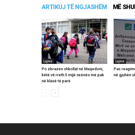
ARTIKUJ TË NGJASHËM
MË SHU
Lajme
Lajme
Po zbrazen shkollat në Maqedoni,
Pas reagime
këtë vit rreth 5 mijë nxënës më pak
në gjuhën s
në klasë të parë