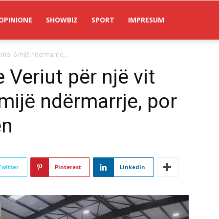
OPINIONE
SHOWBIZ
SPORT
IMPRESUM
mbi 6 mijë ndërmarrje,...
Veriut për një vit
ijë ndërmarrje, por
en
Twitter
Pinterest
Linkedin