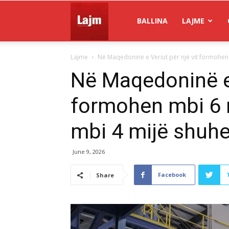
Gazeta
BALLINA
LAJME
Lajme
Në Maqedoninë e Veriut për një vit formohen 
Lajm
Në Maqedoninë e 
formohen mbi 6 m
mbi 4 mijë shuh
June 9, 2026
Facebook
Share