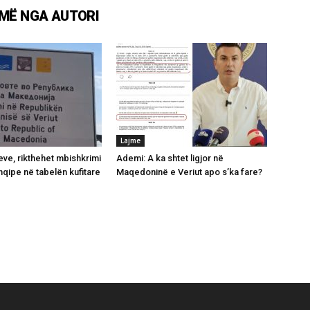
MË NGA AUTORI
Lajme
ve, rikthehet mbishkrimi
Ademi: A ka shtet ligjor në
hqipe në tabelën kufitare
Maqedoninë e Veriut apo s’ka fare?