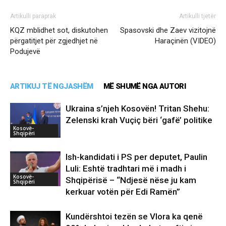
Artikulli paraprak
Artikulli tjetër
KQZ mblidhet sot, diskutohen
Spasovski dhe Zaev vizitojnë
përgatitjet për zgjedhjet në
Haraçinën (VIDEO)
Podujevë
ARTIKUJ TË NGJASHËM
MË SHUMË NGA AUTORI
Ukraina s’njeh Kosovën! Tritan Shehu:
Zelenski krah Vuçiç bëri ‘gafë’ politike
Kosovë-
Shqipëri
Ish-kandidati i PS per deputet, Paulin
Luli: Eshtë tradhtari më i madh i
Kosovë-
Shqipërisë – “Ndjesë nëse ju kam
Shqipëri
kerkuar votën për Edi Ramën”
Kundërshtoi tezën se Vlora ka qenë