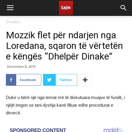
ShowBiz
Mozzik flet për ndarjen nga
Loredana, sqaron të vërtetën
e këngës “Dhelpër Dinake”
December 8, 2019
Facebook
Twitter
Duke u bërë një nga temat më të diskutuara muajve të fundit, i
njëjti tregon se tani dyshja kanë filluar edhe procedurat e
divorcit.