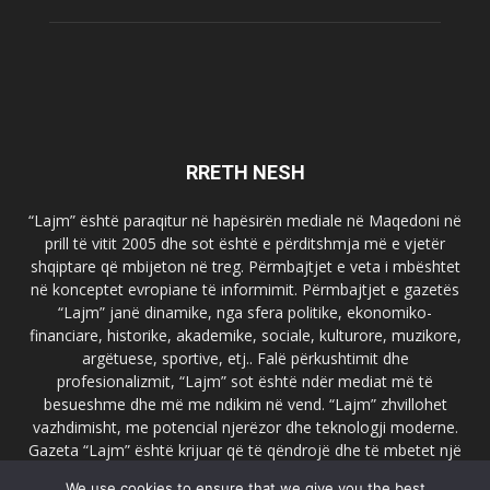
RRETH NESH
“Lajm” është paraqitur në hapësirën mediale në Maqedoni në
prill të vitit 2005 dhe sot është e përditshmja më e vjetër
shqiptare që mbijeton në treg. Përmbajtjet e veta i mbështet
në konceptet evropiane të informimit. Përmbajtjet e gazetës
“Lajm” janë dinamike, nga sfera politike, ekonomiko-
financiare, historike, akademike, sociale, kulturore, muzikore,
argëtuese, sportive, etj.. Falë përkushtimit dhe
profesionalizmit, “Lajm” sot është ndër mediat më të
besueshme dhe më me ndikim në vend. “Lajm” zhvillohet
vazhdimisht, me potencial njerëzor dhe teknologji moderne.
Gazeta “Lajm” është krijuar që të qëndrojë dhe të mbetet një
emër i dallueshëm në hapësirat ballkanike dhe evropiane. Ueb
We use cookies to ensure that we give you the best