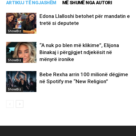
ARTIKUJ TË NGJASHËM
MË SHUMË NGA AUTORI
Edona Llalloshi betohet për mandatin e
tretë si deputete
ShowBiz
“A nuk po blen më klikime”, Elijona
Binakaj i përgjigjet ndjekësit në
mënyrë ironike
ShowBiz
Bebe Rexha arrin 100 milionë dëgjime
në Spotify me “New Religion”
ShowBiz