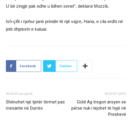
U bë zingjir pak edhe u lidhen senet”, deklaroi Mozzik.
Ish-çifti i njohur janë prindër të një vajze, Hana, e cila erdhi në
jetë dhjetorin e kaluar.
Facebook
Twitter
Artikulli paraprak
Artikulli tjetër
Shënohet një tjetër tërmet pas
Gold Ag tregon arsyen se
mesante në Durrës
përse nuk i lejohet të hyjë në
Preshevë