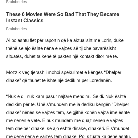
Ai po ashtu flet për raportin që ka aktualisht me Lorin, duke
thënë se ajo është nëna e vajzës së tij dhe pavarësisht
situatës, duhet ta kenë të paktën një kontakt ditor me të.
Mozzik veç tjerash i mohoi spekulimet e këngës “Dhelpër
dinake” që thuhet të ishte një dedikim për Loredanën.
“Nuk e di, nuk kam pasur najfarë mendimi. Se di. Nuk është
dedikim për të. Unë s’mundem me ia dediku këngën “Dhelpër
dinake” nënës së vajzës tem, se gjithë kohën vajza ime është
me nënën e vetë. E nuk mundem me quajt nënën e vajzës
tem dhelpër dinake, se ajo është dinake, dinakëri. E s’mundet
me qenë nëna e vajzës tem dinake. Po, situata ka qenë ashtu.