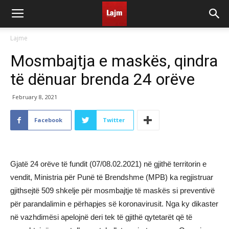
Lajme
Mosmbajtja e maskës, qindra
të dënuar brenda 24 orëve
February 8, 2021
Facebook
Twitter
Gjatë 24 orëve të fundit (07/08.02.2021) në gjithë territorin e
vendit, Ministria për Punë të Brendshme (MPB) ka regjistruar
gjithsejtë 509 shkelje për mosmbajtje të maskës si preventivë
për parandalimin e përhapjes së koronavirusit. Nga ky dikaster
në vazhdimësi apelojnë deri tek të gjithë qytetarët që të