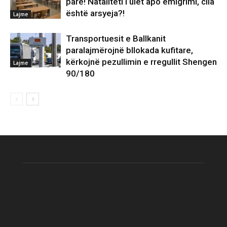
parë! Nataliteti i ulët apo emigrimi, cila
është arsyeja?!
Lajme
Transportuesit e Ballkanit
paralajmërojnë bllokada kufitare,
kërkojnë pezullimin e rregullit Shengen
Lajme
90/180