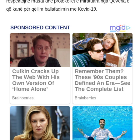
respektojnë masat dhe protokollet e miratuara nga Qeveria e
që kanë për qëllim ballafaqimin me Kovid-19.