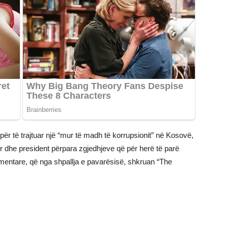
ër të trajtuar një “mur të madh të korrupsionit” në Kosovë,
r dhe president përpara zgjedhjeve që për herë të parë
amentare, që nga shpallja e pavarësisë, shkruan “The