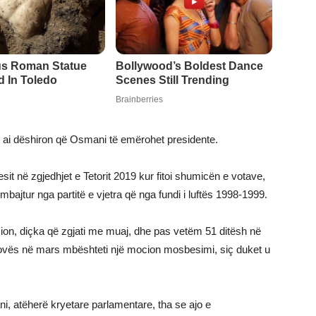
që ai dëshiron që Osmani të emërohet presidente.
sit në zgjedhjet e Tetorit 2019 kur fitoi shumicën e votave,
mbajtur nga partitë e vjetra që nga fundi i luftës 1998-1999.
icion, diçka që zgjati me muaj, dhe pas vetëm 51 ditësh në
osovës në mars mbështeti një mocion mosbesimi, siç duket u
 atëherë kryetare parlamentare, tha se ajo e