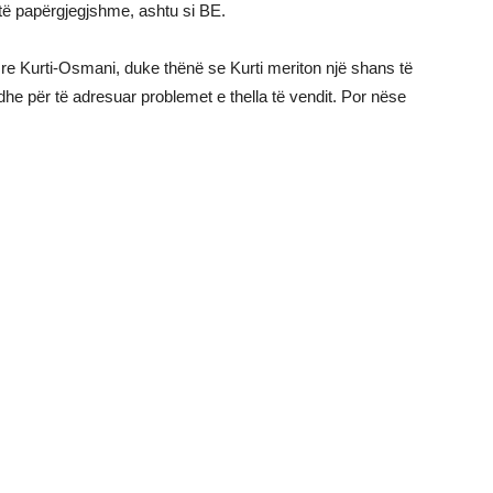
 të papërgjegjshme, ashtu si BE.
re Kurti-Osmani, duke thënë se Kurti meriton një shans të
k dhe për të adresuar problemet e thella të vendit. Por nëse