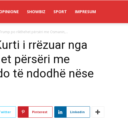
OPINIONE
SHOWBIZ
SPORT
IMPRESUM
a Trump po rikthehet përsëri me Osmanin,...
urti i rrëzuar nga
et përsëri me
do të ndodhë nëse
Twitter
Pinterest
Linkedin