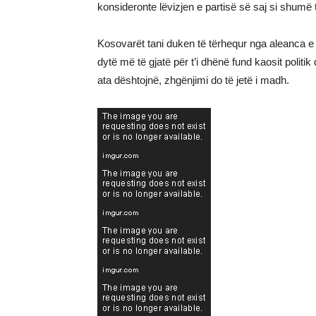
konsideronte lëvizjen e partisë së saj si shumë
Kosovarët tani duken të tërhequr nga aleanca e 
dytë më të gjatë për t’i dhënë fund kaosit politi
ata dështojnë, zhgënjimi do të jetë i madh.