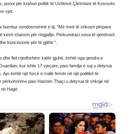
s, punoi për krahun politik të Ushtrisë Çlirimtare të Kosovës
re vjet.
ka humbur vendosmërinë e tij. “Më mirë të shkosh përpara
ë kesh shansin për ringjallje. Përkundrazi sesa të qëndrosh
e koncesione për të gjithë “.
e dhe flet rrjedhshëm katër gjuhë, është nga qendra e
 Guardian, kur ishte 17 vjeçare, pasi familja e saj u detyrua
 Ajo është një forcë e rrallë femër në një politikë të
e përkohshme pasi Hashim Thaçi u detyrua të shkojë në
e në Hagë.