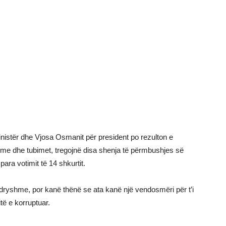
ministër dhe Vjosa Osmanit për president po rezulton e
shme dhe tubimet, tregojnë disa shenja të përmbushjes së
para votimit të 14 shkurtit.
 ndryshme, por kanë thënë se ata kanë një vendosmëri për t’i
të e korruptuar.