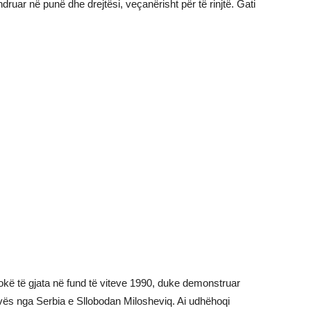
ruar në punë dhe drejtësi, veçanërisht për të rinjtë. Gati
lokë të gjata në fund të viteve 1990, duke demonstruar
ovës nga Serbia e Sllobodan Milosheviq. Ai udhëhoqi