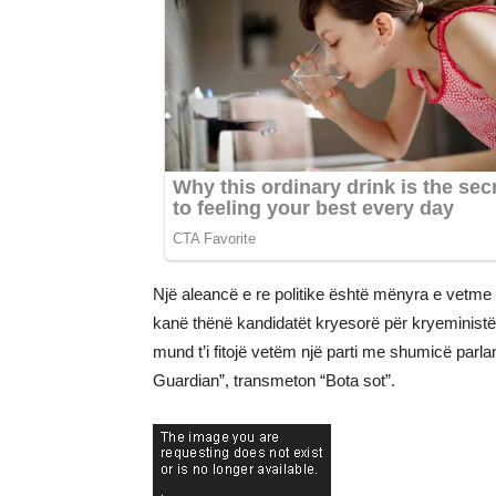
Një aleancë e re politike është mënyra e vetme p
kanë thënë kandidatët kryesorë për kryeministë
mund t’i fitojë vetëm një parti me shumicë parl
Guardian”, transmeton “Bota sot”.