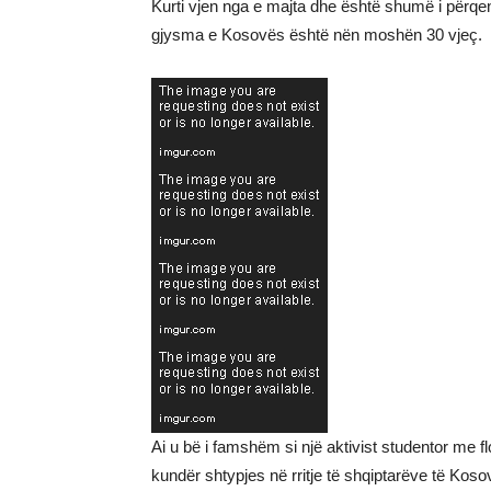
Kurti vjen nga e majta dhe është shumë i përqend
gjysma e Kosovës është nën moshën 30 vjeç.
Ai u bë i famshëm si një aktivist studentor me f
kundër shtypjes në rritje të shqiptarëve të Kos