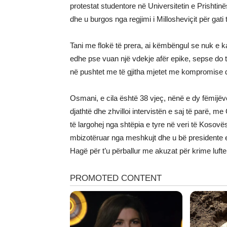
protestat studentore në Universitetin e Prishtinë
dhe u burgos nga regjimi i Millosheviçit për gati t
Tani me flokë të prera, ai këmbëngul se nuk e 
edhe pse vuan një vdekje afër epike, sepse do t
në pushtet me të gjitha mjetet me kompromise dh
Osmani, e cila është 38 vjeç, nënë e dy fëmijëv
djathtë dhe zhvilloi intervistën e saj të parë, me
të largohej nga shtëpia e tyre në veri të Kosovës.
mbizotëruar nga meshkujt dhe u bë presidente 
Hagë për t’u përballur me akuzat për krime luft