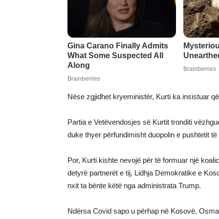
Nëse zgjidhet kryeministër, Kurti ka insistuar 
Partia e Vetëvendosjes së Kurtit tronditi vëzhgue
duke thyer përfundimisht duopolin e pushtetit të 
Por, Kurti kishte nevojë për të formuar një koal
detyrë partnerët e tij, Lidhja Demokratike e K
nxit ta bënte këtë nga administrata Trump.
Ndërsa Covid sapo u përhap në Kosovë, Osmani,