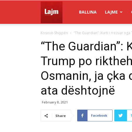
Gazeta
BALLINA
LAJME
Kosovë-Shqipëri
“The Guardian”: Kurti i rrëzuar ng
Lajm
“The Guardian”: K
Trump po riktheh
Osmanin, ja çka 
ata dështojnë
February 8, 2021
Facebook
Share