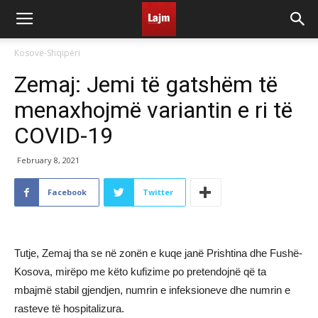
Kosovë-Shqipëri
Zemaj: Jemi të gatshëm të
menaxhojmë variantin e ri të
COVID-19
February 8, 2021
Facebook
Twitter
Tutje, Zemaj tha se në zonën e kuqe janë Prishtina dhe Fushë-
Kosova, mirëpo me këto kufizime po pretendojnë që ta
mbajmë stabil gjendjen, numrin e infeksioneve dhe numrin e
rasteve të hospitalizura.