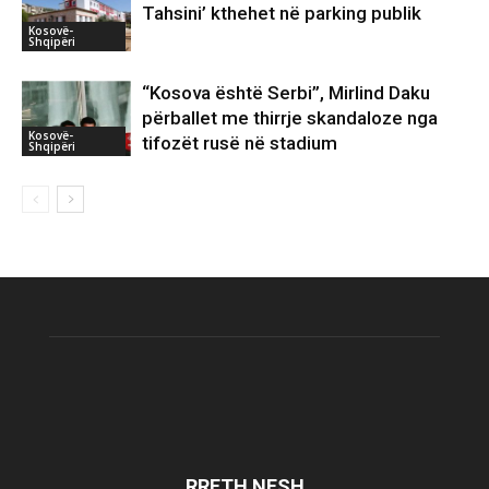
Tahsini’ kthehet në parking publik
Kosovë-
Shqipëri
“Kosova është Serbi”, Mirlind Daku
përballet me thirrje skandaloze nga
Kosovë-
tifozët rusë në stadium
Shqipëri
RRETH NESH