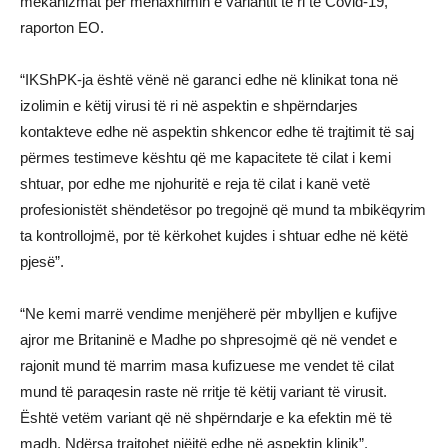
mekanizmat për menaxhimin e variantit të ri të Covid-19,
raporton EO.
“IKShPK-ja është vënë në garanci edhe në klinikat tona në
izolimin e këtij virusi të ri në aspektin e shpërndarjes
kontakteve edhe në aspektin shkencor edhe të trajtimit të saj
përmes testimeve kështu që me kapacitete të cilat i kemi
shtuar, por edhe me njohuritë e reja të cilat i kanë vetë
profesionistët shëndetësor po tregojnë që mund ta mbikëqyrim
ta kontrollojmë, por të kërkohet kujdes i shtuar edhe në këtë
pjesë”.
“Ne kemi marrë vendime menjëherë për mbylljen e kufijve
ajror me Britaninë e Madhe po shpresojmë që në vendet e
rajonit mund të marrim masa kufizuese me vendet të cilat
mund të paraqesin raste në rritje të këtij variant të virusit.
Është vetëm variant që në shpërndarje e ka efektin më të
madh. Ndërsa trajtohet njëjtë edhe në aspektin klinik”.