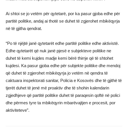
Ai shtoi se jo vetëm për qytetarë, por ka pasur gjoba edhe për
partitë politike, andaj ai thotë se duhet të zgjerohet mbikëqyrja
në të gjitha qendrat.
“Po të njëjtë janë qytetarët edhe partitë politike edhe aktivistë.
Edhe qytetarët që nuk janë pjesë e subjekteve politike ne
duhet të kemi kujdes madje kemi bërë thirrje që të shtohet
kujdesi. Ka pasur gjoba edhe për subjekte politike dhe mendoj
që duhet të zgjerohet mbikëqyrja jo vetëm në qendra të
caktuara inspektorati sanitar, Policia e Kosovës dhe të gjithë të
tjerët duhet të jenë më proaktiv dhe të shohin kalendarin
zgjedhjeve që partitë politike duhet të paraqesin qoftë në polici
dhe përmes tyre ta mbikëqyrin mbarëvajtjen e procesit, por
aktiviteteve”.