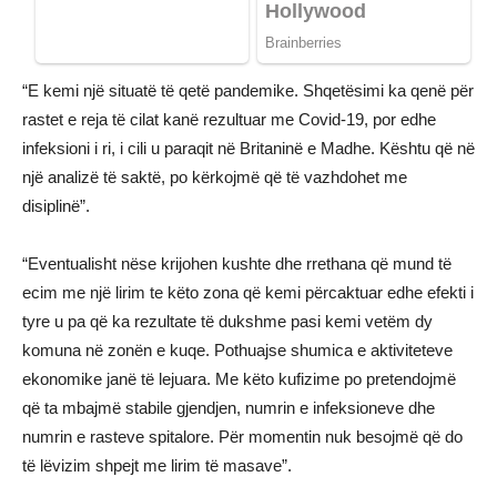
“E kemi një situatë të qetë pandemike. Shqetësimi ka qenë për
rastet e reja të cilat kanë rezultuar me Covid-19, por edhe
infeksioni i ri, i cili u paraqit në Britaninë e Madhe. Kështu që në
një analizë të saktë, po kërkojmë që të vazhdohet me
disiplinë”.
“Eventualisht nëse krijohen kushte dhe rrethana që mund të
ecim me një lirim te këto zona që kemi përcaktuar edhe efekti i
tyre u pa që ka rezultate të dukshme pasi kemi vetëm dy
komuna në zonën e kuqe. Pothuajse shumica e aktiviteteve
ekonomike janë të lejuara. Me këto kufizime po pretendojmë
që ta mbajmë stabile gjendjen, numrin e infeksioneve dhe
numrin e rasteve spitalore. Për momentin nuk besojmë që do
të lëvizim shpejt me lirim të masave”.