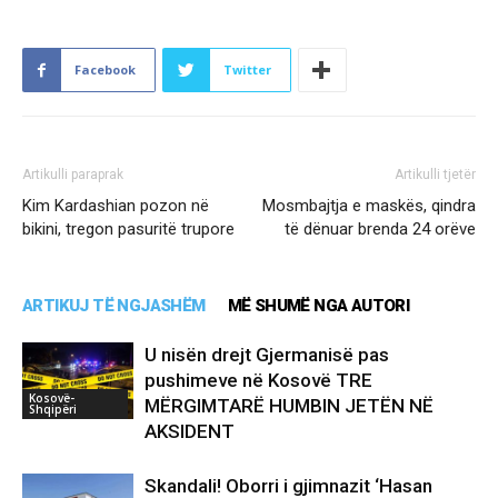
Facebook
Twitter
Artikulli paraprak
Artikulli tjetër
Kim Kardashian pozon në
Mosmbajtja e maskës, qindra
bikini, tregon pasuritë trupore
të dënuar brenda 24 orëve
ARTIKUJ TË NGJASHËM
MË SHUMË NGA AUTORI
U nisën drejt Gjermanisë pas
pushimeve në Kosovë TRE
Kosovë-
MËRGIMTARË HUMBIN JETËN NË
Shqipëri
AKSIDENT
Skandali! Oborri i gjimnazit ‘Hasan