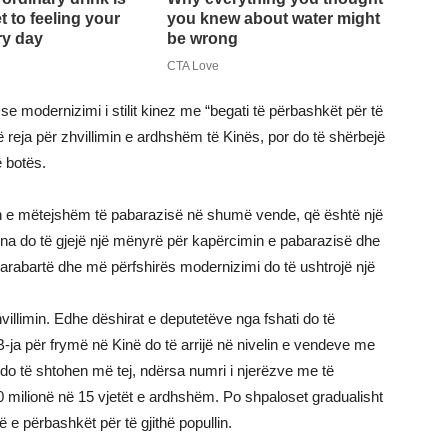
i se modernizimi i stilit kinez me “begati të përbashkët për të
 reja për zhvillimin e ardhshëm të Kinës, por do të shërbejë
ë botës.
n e mëtejshëm të pabarazisë në shumë vende, që është një
a do të gjejë një mënyrë për kapërcimin e pabarazisë dhe
 barabartë dhe më përfshirës modernizimi do të ushtrojë një
hvillimin. Edhe dëshirat e deputetëve nga fshati do të
B-ja për frymë në Kinë do të arrijë në nivelin e vendeve me
do të shtohen më tej, ndërsa numri i njerëzve me të
milionë në 15 vjetët e ardhshëm. Po shpaloset gradualisht
ë e përbashkët për të gjithë popullin.