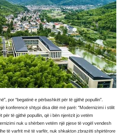
ë”, por “begatinë e përbashkët për të gjithë popullin”.
ë konferencë shtypi disa ditë më parë: “Modernizimi i stilit
ër të gjithë popullin, që i bën njerëzit jo vetëm
odernizimi nuk u shërben vetëm një pjese të vogël vendesh
he të varfrit më të varfër, nuk shkakton zbrazëti shpirtërore