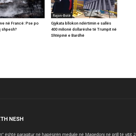
Rajon-Botë
ive në Francë: Pse po
Gjykata bllokon ndërtimin e sallës
q shpesh?
400 milionë dollarëshe të Trumpit në
Shtëpinë e Bardhë
ETH NESH
m” është paraqitur në hapësirën mediale në Maqedoni në prill të vitit