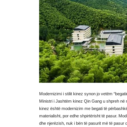
Modernizimi i stilit kinez synon jo vetëm “begatin
Ministri i Jashtëm kinez Qin Gang u shpreh në nj
kinez është modernizim me begati të përbashkët p
materialisht, por edhe shpirtërisht të pasur. M
dhe njerëzish, nuk i bën të pasurit më të pasur d