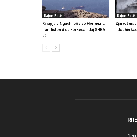
Rajon-Botë
Rajon-Botë
Rihapja e Ngushticës së Hormuzit,
Zjarret mas
Irani liston disa kërkesa ndaj SHBA-
ndodhin ka
së
RR
“Laj