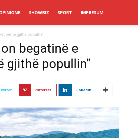
OPINIONE
SHOWBIZ
SPORT
IMPRESUM
t për të gjithë popullin”
non begatinë e
 gjithë popullin”
Twitter
Pinterest
Linkedin