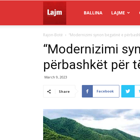
Gazeta
BALLINA
LAJME
Rajon-Botë
“Modernizimi synon begatinë e përbashkë
Lajm
“Modernizimi sy
përbashkët për të
March 9, 2023
Facebook
Share