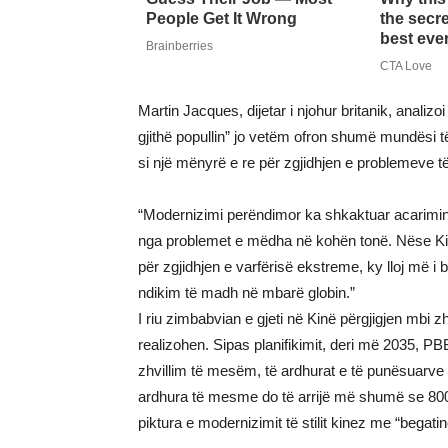
Martin Jacques, dijetar i njohur britanik, analizo
gjithë popullin” jo vetëm ofron shumë mundësi të
si një mënyrë e re për zgjidhjen e problemeve t
“Modernizimi perëndimor ka shkaktuar acarimi
nga problemet e mëdha në kohën tonë. Nëse Kin
për zgjidhjen e varfërisë ekstreme, ky lloj më i
ndikim të madh në mbarë globin.”
I riu zimbabvian e gjeti në Kinë përgjigjen mbi z
realizohen. Sipas planifikimit, deri më 2035, PB
zhvillim të mesëm, të ardhurat e të punësuarve 
ardhura të mesme do të arrijë më shumë se 800 
piktura e modernizimit të stilit kinez me “begatin