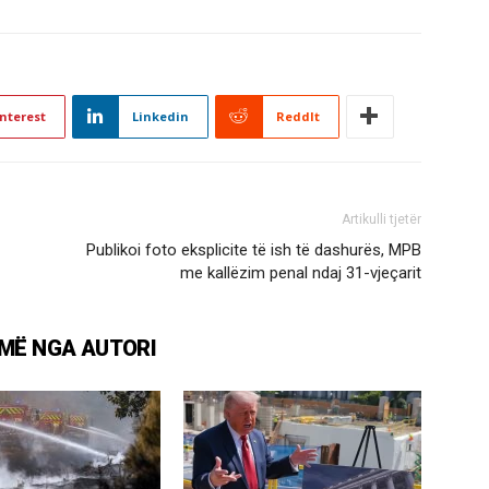
nterest
Linkedin
ReddIt
Artikulli tjetër
Publikoi foto eksplicite të ish të dashurës, MPB
me kallëzim penal ndaj 31-vjeçarit
MË NGA AUTORI