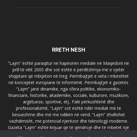
RRETH NESH
“Lajm” është paraqitur në hapësirën mediale në Maqedoni në
prill të vitit 2005 dhe sot është e përditshmja më e vjetër
shqiptare që mbijeton në treg. Përmbajtjet e veta i mbështet
në konceptet evropiane të informimit. Përmbajtjet e gazetës
“Lajm” janë dinamike, nga sfera politike, ekonomiko-
financiare, historike, akademike, sociale, kulturore, muzikore,
argëtuese, sportive, etj.. Falë përkushtimit dhe
profesionalizmit, “Lajm” sot është ndër mediat më të
besueshme dhe më me ndikim në vend. “Lajm” zhvillohet
vazhdimisht, me potencial njerëzor dhe teknologji moderne.
Gazeta “Lajm” është krijuar që të qëndrojë dhe të mbetet një
emër i dallueshëm në hapësirat ballkanike dhe evropiane. Ueb