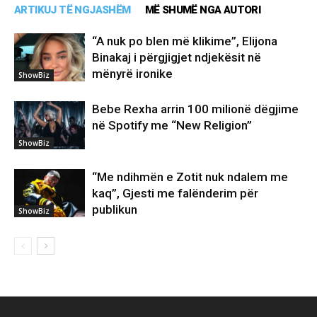
ARTIKUJ TË NGJASHËM
MË SHUMË NGA AUTORI
“A nuk po blen më klikime”, Elijona
Binakaj i përgjigjet ndjekësit në
mënyrë ironike
ShowBiz
Bebe Rexha arrin 100 milionë dëgjime
në Spotify me “New Religion”
ShowBiz
“Me ndihmën e Zotit nuk ndalem me
kaq”, Gjesti me falënderim për
publikun
ShowBiz