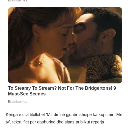
Kënga e cila titullohet ‘Mit dir’ në gjuhën shqipe ka kuptimin ‘Me
ty’, teksti flet për dashurinë dhe sipas publikut reperja