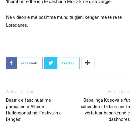
‘thumbon’ edhe ish të dashurin Mozzik në disa vargje.
Në videon e më poshtme mund ta gjeni këngën më të re të
Loredanës.
Facebook
Twitter
Artikulli paraprak
Artikulli tjetër
Beatrix e fascinuar me
Babai nga Kosova e fut
paraqitjen e Albërie
«dhëndërr» të birin për ta
Hadërgjonajt në ‘Festivalin e
vërtetuar besnikërinë e
këngës’
dashnores