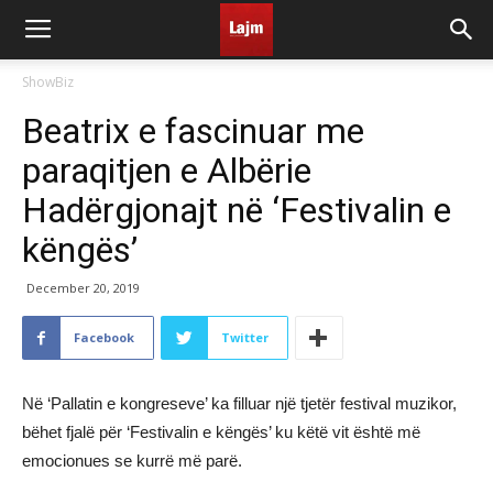
ShowBiz
Beatrix e fascinuar me
paraqitjen e Albërie
Hadërgjonajt në ‘Festivalin e
këngës’
December 20, 2019
Facebook
Twitter
Në ‘Pallatin e kongreseve’ ka filluar një tjetër festival muzikor,
bëhet fjalë për ‘Festivalin e këngës’ ku këtë vit është më
emocionues se kurrë më parë.