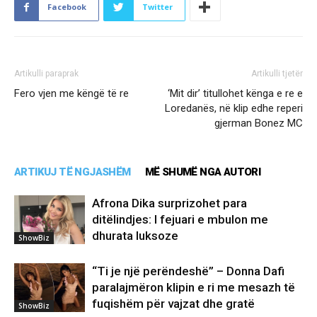
Facebook
Twitter
Artikulli paraprak
Artikulli tjetër
Fero vjen me këngë të re
‘Mit dir’ titullohet kënga e re e
Loredanës, në klip edhe reperi
gjerman Bonez MC
ARTIKUJ TË NGJASHËM
MË SHUMË NGA AUTORI
Afrona Dika surprizohet para
ditëlindjes: I fejuari e mbulon me
dhurata luksoze
ShowBiz
“Ti je një perëndeshë” – Donna Dafi
paralajmëron klipin e ri me mesazh të
fuqishëm për vajzat dhe gratë
ShowBiz