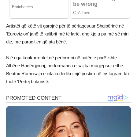
Artistët që këtë vit garojnë për të përfaqësuar Shqipërinë në
‘Eurovizion’ janë të kalibrit më të lartë, dhe kjo u pa më së miri
dje, me paraqitjen që ata bënë.
Një nga konkurrentet që performoi në natën e parë ishte
Albërie Hadërgjonaj, performanca e saj ka magjepsur edhe
Beatrix Ramosajn e cila ia dedikoi një postim në Instagram ku
thotë ‘Përtej bukurisë.