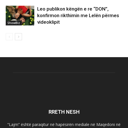
Leo publikon këngën e re “DON”,
konfirmon rikthimin me Lelën përmes
videoklipit
ShowBiz
RRETH NESH
“Lajm” është paraqitur në hapësirën mediale në Maqedoni në