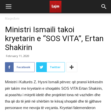
Maqedoni
Ministri Ismaili takoi
kryetarin e “SOS VITA”, Ertan
Shakirin
February 11, 2020
Facebook
Twitter
Ministri i Kulturës Z. Hysni Ismaili përvec që pranoi kërkesën
për takim me kryetarin e shoqatës SOS VITA Ertan Shakirin,
ai poashtu i mirpriti idetë dhe projektet tona në vazhdim dhe
tha që do të jetë në shërbim te kësaj shoqatë dhe të gjithave
personave me nevoja të veçanta. Kryetari falemenderon