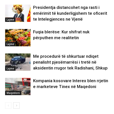
Presidentja distancohet nga rasti i
emërimit të kunderligjshem te oficerit
te Intelegjences ne Vjenë
Lajme
Fuqia blerëse: Kur shifrat nuk
përputhen me realitetin
Lajme
Me procedurë të shkurtuar ndiqet
penalisht pjesëmarrësi i tretë në
aksidentin rrugor tek Radishani, Shkup
Lajme
Kompania kosovare Interex blen rrjetin
e marketeve Tinex në Maqedoni
Maqedoni