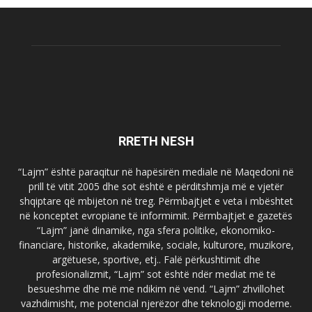
RRETH NESH
“Lajm” është paraqitur në hapësirën mediale në Maqedoni në
prill të vitit 2005 dhe sot është e përditshmja më e vjetër
shqiptare që mbijeton në treg. Përmbajtjet e veta i mbështet
në konceptet evropiane të informimit. Përmbajtjet e gazetës
“Lajm” janë dinamike, nga sfera politike, ekonomiko-
financiare, historike, akademike, sociale, kulturore, muzikore,
argëtuese, sportive, etj.. Falë përkushtimit dhe
profesionalizmit, “Lajm” sot është ndër mediat më të
besueshme dhe më me ndikim në vend. “Lajm” zhvillohet
vazhdimisht, me potencial njerëzor dhe teknologji moderne.