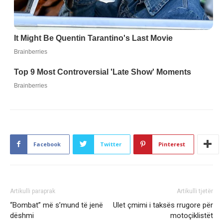
Facebook
Twitter
Pinterest
Artikulli paraprak
Artikulli tjetër
“Bombat” m­ë s’mund të jenë
Ulet çmimi i taksës rrugore për
dëshmi
motoçiklistët