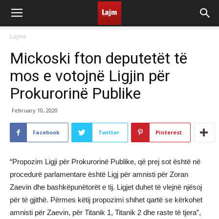
Lajme
Mickoski fton deputetët të
mos e votojnë Ligjin për
Prokurorinë Publike
February 10, 2020
Facebook
Twitter
Pinterest
“Propozim Ligji për Prokurorinë Publike, që prej sot është në
procedurë parlamentare është Ligj për amnisti për Zoran
Zaevin dhe bashkëpunëtorët e tij. Ligjet duhet të vlejnë njësoj
për të gjithë. Përmes këtij propozimi shihet qartë se kërkohet
amnisti për Zaevin, për Titanik 1, Titanik 2 dhe raste të tjera”,