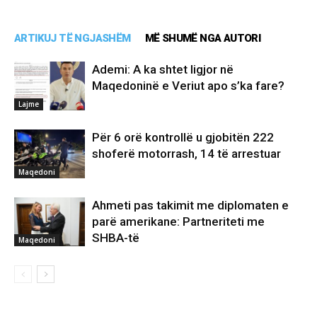
ARTIKUJ TË NGJASHËM
MË SHUMË NGA AUTORI
Ademi: A ka shtet ligjor në
Maqedoninë e Veriut apo s’ka fare?
Lajme
Për 6 orë kontrollë u gjobitën 222
shoferë motorrash, 14 të arrestuar
Maqedoni
Ahmeti pas takimit me diplomaten e
parë amerikane: Partneriteti me
SHBA-të
Maqedoni