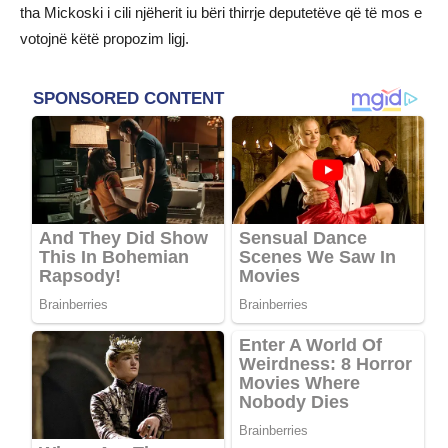
tha Mickoski i cili njëherit iu bëri thirrje deputetëve që të mos e
votojnë këtë propozim ligj.