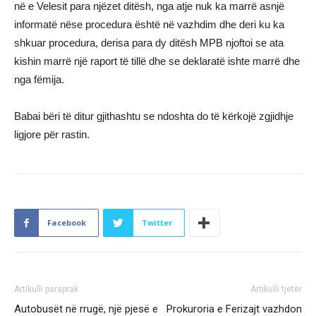
në e Velesit para njëzet ditësh, nga atje nuk ka marrë asnjë
informatë nëse procedura është në vazhdim dhe deri ku ka
shkuar procedura, derisa para dy ditësh MPB njoftoi se ata
kishin marrë një raport të tillë dhe se deklaratë ishte marrë dhe
nga fëmija.
Babai bëri të ditur gjithashtu se ndoshta do të kërkojë zgjidhje
ligjore për rastin.
Facebook
Twitter
Artikulli paraprak
Artikulli tjetër
Autobusët në rrugë, një pjesë e
Prokuroria e Ferizajt vazhdon