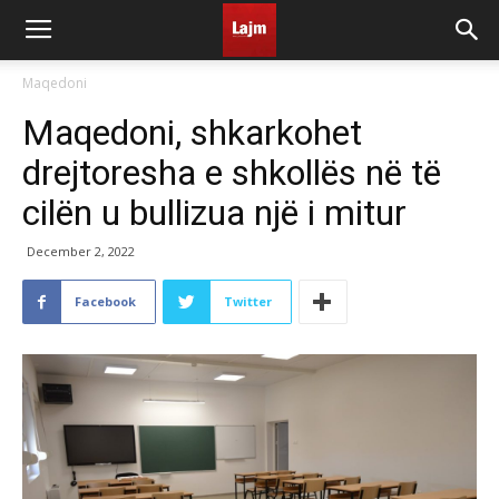
Maqedoni
Maqedoni, shkarkohet
drejtoresha e shkollës në të
cilën u bullizua një i mitur
December 2, 2022
Facebook
Twitter