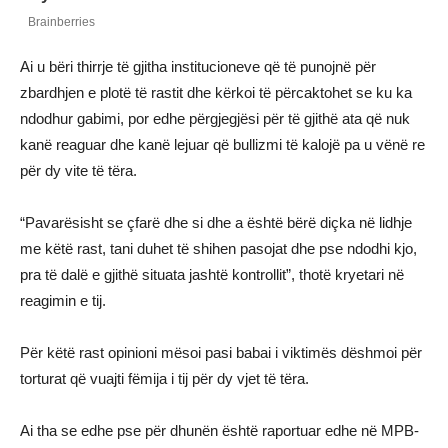
Ai u bëri thirrje të gjitha institucioneve që të punojnë për
zbardhjen e plotë të rastit dhe kërkoi të përcaktohet se ku ka
ndodhur gabimi, por edhe përgjegjësi për të gjithë ata që nuk
kanë reaguar dhe kanë lejuar që bullizmi të kalojë pa u vënë re
për dy vite të tëra.
“Pavarësisht se çfarë dhe si dhe a është bërë diçka në lidhje
me këtë rast, tani duhet të shihen pasojat dhe pse ndodhi kjo,
pra të dalë e gjithë situata jashtë kontrollit”, thotë kryetari në
reagimin e tij.
Për këtë rast opinioni mësoi pasi babai i viktimës dëshmoi për
torturat që vuajti fëmija i tij për dy vjet të tëra.
Ai tha se edhe pse për dhunën është raportuar edhe në MPB-