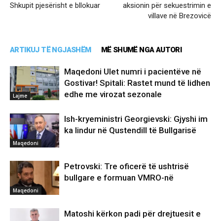
Shkupit pjesërisht e bllokuar
aksionin për sekuestrimin e
villave në Brezovicë
ARTIKUJ TË NGJASHËM
MË SHUMË NGA AUTORI
Maqedoni Ulet numri i pacientëve në
Gostivar! Spitali: Rastet mund të lidhen
edhe me virozat sezonale
Lajme
Ish-kryeministri Georgievski: Gjyshi im
ka lindur në Qustendill të Bullgarisë
Maqedoni
Petrovski: Tre oficerë të ushtrisë
bullgare e formuan VMRO-në
Maqedoni
Matoshi kërkon padi për drejtuesit e