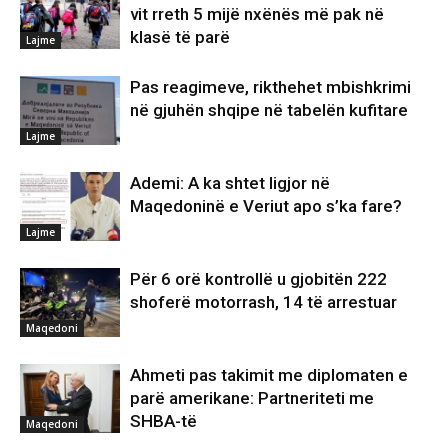
vit rreth 5 mijë nxënës më pak në
klasë të parë
Lajme
Pas reagimeve, rikthehet mbishkrimi
në gjuhën shqipe në tabelën kufitare
Lajme
Ademi: A ka shtet ligjor në
Maqedoninë e Veriut apo s’ka fare?
Lajme
Për 6 orë kontrollë u gjobitën 222
shoferë motorrash, 14 të arrestuar
Maqedoni
Ahmeti pas takimit me diplomaten e
parë amerikane: Partneriteti me
SHBA-të
Maqedoni