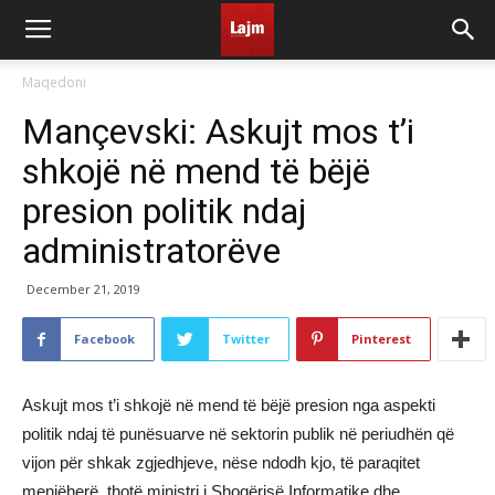
Maqedoni
Mançevski: Askujt mos t’i
shkojë në mend të bëjë
presion politik ndaj
administratorëve
December 21, 2019
Facebook
Twitter
Pinterest
Askujt mos t’i shkojë në mend të bëjë presion nga aspekti
politik ndaj të punësuarve në sektorin publik në periudhën që
vijon për shkak zgjedhjeve, nëse ndodh kjo, të paraqitet
menjëherë, thotë ministri i Shoqërisë Informatike dhe