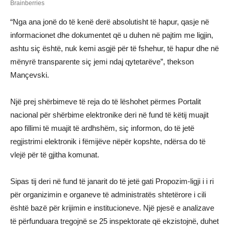
“Nga ana jonë do të kenë derë absolutisht të hapur, qasje në
informacionet dhe dokumentet që u duhen në pajtim me ligjin,
ashtu siç është, nuk kemi asgjë për të fshehur, të hapur dhe në
mënyrë transparente siç jemi ndaj qytetarëve”, thekson
Mançevski.
Një prej shërbimeve të reja do të lëshohet përmes Portalit
nacional për shërbime elektronike deri në fund të këtij muajit
apo fillimi të muajit të ardhshëm, siç informon, do të jetë
regjistrimi elektronik i fëmijëve nëpër kopshte, ndërsa do të
vlejë për të gjitha komunat.
Sipas tij deri në fund të janarit do të jetë gati Propozim-ligji i i ri
për organizimin e organeve të administratës shtetërore i cili
është bazë për krijimin e institucioneve. Një pjesë e analizave
të përfunduara tregojnë se 25 inspektorate që ekzistojnë, duhet