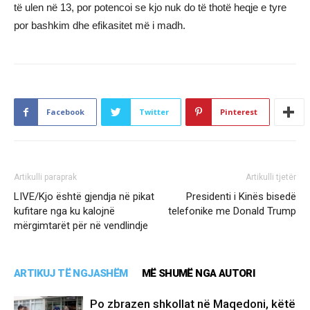
të ulen në 13, por potencoi se kjo nuk do të thotë heqje e tyre
por bashkim dhe efikasitet më i madh.
Facebook
Twitter
Pinterest
Artikulli paraprak
Artikulli tjetër
LIVE/Kjo është gjendja në pikat
Presidenti i Kinës bisedë
kufitare nga ku kalojnë
telefonike me Donald Trump
mërgimtarët për në vendlindje
ARTIKUJ TË NGJASHËM
MË SHUMË NGA AUTORI
Po zbrazen shkollat në Maqedoni, këtë