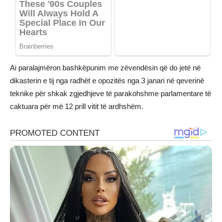
Ai paralajmëron bashkëpunim me zëvendësin që do jetë në
dikasterin e tij nga radhët e opozitës nga 3 janari në qeverinë
teknike për shkak zgjedhjeve të parakohshme parlamentare të
caktuara për më 12 prill vitit të ardhshëm.