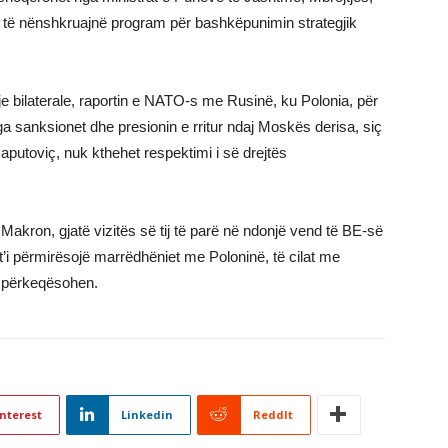
 të nënshkruajnë program për bashkëpunimin strategjik
e bilaterale, raportin e NATO-s me Rusinë, ku Polonia, për
a sanksionet dhe presionin e rritur ndaj Moskës derisa, siç
aputoviç, nuk kthehet respektimi i së drejtës
Makron, gjatë vizitës së tij të parë në ndonjë vend të BE-së
t’i përmirësojë marrëdhëniet me Poloninë, të cilat me
të përkeqësohen.
nterest
Linkedin
ReddIt