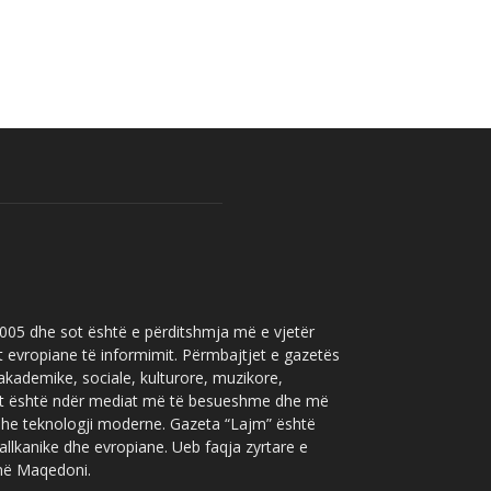
 2005 dhe sot është e përditshmja më e vjetër
t evropiane të informimit. Përmbajtjet e gazetës
 akademike, sociale, kulturore, muzikore,
” sot është ndër mediat më të besueshme dhe më
 dhe teknologji moderne. Gazeta “Lajm” është
allkanike dhe evropiane. Ueb faqja zyrtare e
 në Maqedoni.