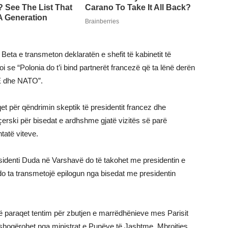
 Beta e transmeton deklaratën e shefit të kabinetit të
roi se “Polonia do t’i bind partnerët francezë që ta lënë derën
BE dhe NATO”.
et për qëndrimin skeptik të presidentit francez dhe
erski për bisedat e ardhshme gjatë vizitës së parë
htatë viteve.
residenti Duda në Varshavë do të takohet me presidentin e
o ta transmetojë epilogun nga bisedat me presidentin
që paraqet tentim për zbutjen e marrëdhënieve mes Parisit
 shoqërohet nga ministrat e Punëve të Jashtme, Mbrojtjes,