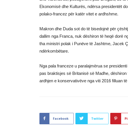
Ekonomisë dhe Kulturës, ndërsa presidentët do
polako-francez për katër vitet e ardhshme.
Makron dhe Duda sot do të bisedojnë për çështj
dallim nga Franca, nuk dëshiron të heqë dorë ng
tha ministri polak i Punëve të Jashtme, Jacek Ç
ndërkombëtare.
Nga pala franceze u paralajmërua se presidenti 
pas braktisjes së Britanisë së Madhe, dëshiron 
ardhjen e konservativëve nga viti 2016 filluan 
Facebook
Twitter
Pi