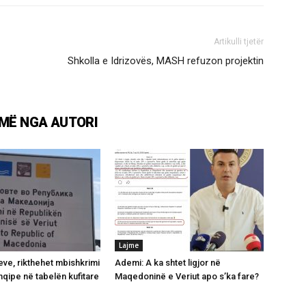
Artikulli tjetër
Shkolla e Idrizovës, MASH refuzon projektin
MË NGA AUTORI
Lajme
ve, rikthehet mbishkrimi
Ademi: A ka shtet ligjor në
hqipe në tabelën kufitare
Maqedoninë e Veriut apo s’ka fare?