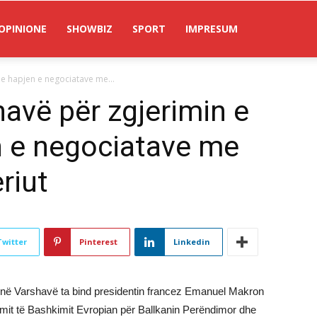
OPINIONE
SHOWBIZ
SPORT
IMPRESUM
e hapjen e negociatave me...
avë për zgjerimin e
n e negociatave me
riut
Twitter
Pinterest
Linkedin
t në Varshavë ta bind presidentin francez Emanuel Makron
erimit të Bashkimit Evropian për Ballkanin Perëndimor dhe