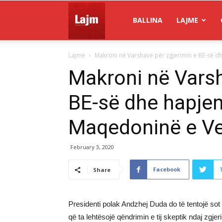
Gazeta
BALLINA
LAJME
Lajme
Makroni në Varshavë për zgjerimin e BE-së dh
Lajm
Makroni në Varsh
BE-së dhe hapje
Maqedoninë e Ve
February 3, 2020
Facebook
Share
Presidenti polak Andzhej Duda do të tentojë so
që ta lehtësojë qëndrimin e tij skeptik ndaj zgj