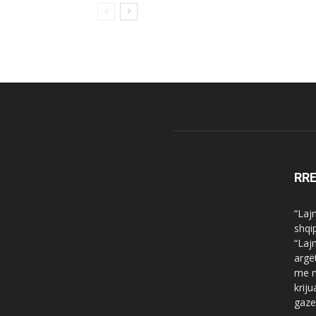
RR
“Laj
shqi
“Laj
argë
me n
krij
gaze