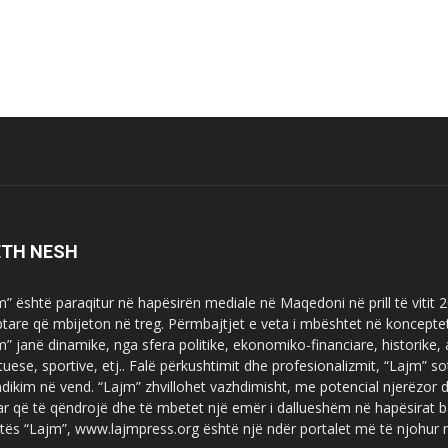
ETH NESH
m” është paraqitur në hapësirën mediale në Maqedoni në prill të vitit
ptare që mbijeton në treg. Përmbajtjet e veta i mbështet në koncepte
m” janë dinamike, nga sfera politike, ekonomiko-financiare, historike,
tuese, sportive, etj.. Falë përkushtimit dhe profesionalizmit, “Lajm
dikim në vend. “Lajm” zhvillohet vazhdimisht, me potencial njerëzor
uar që të qëndrojë dhe të mbetet një emër i dallueshëm në hapësirat b
tës “Lajm”, www.lajmpress.org është një ndër portalet më të njohur