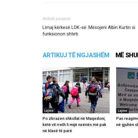
Artikulli paraprak
Limaj kërkesë LDK-së: Mësojeni Albin Kurtin si
funksionon shteti
ARTIKUJ TË NGJASHËM
MË SHU
Lajme
Lajme
Po zbrazen shkollat në Maqedoni,
Pas reagime
këtë vit rreth 5 mijë nxënës më pak
në gjuhën s
në klasë të parë