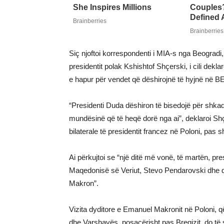
Siç njoftoi korrespondenti i MIA-s nga Beogradi,
presidentit polak Kshishtof Shçerski, i cili dekla
e hapur për vendet që dëshirojnë të hyjnë në 
“Presidenti Duda dëshiron të bisedojë për shkaq
mundësinë që të heqë dorë nga ai”, deklaroi Shç
bilaterale të presidentit francez në Poloni, pas s
Ai përkujtoi se “një ditë më vonë, të martën, p
Maqedonisë së Veriut, Stevo Pendarovski dhe d
Makron”.
Vizita dyditore e Emanuel Makronit në Poloni, 
dhe Varshavës, posaçërisht pas Bregizit, do të