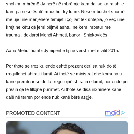
shohim, mbrëmë dy herë në mbrëmje kam dal se ka ra shi e
kam pa nëse është mbushur ky lumë. Nëse mbushet shumë
me ujë unë menjëherë fëmijët i çoj lart tek shtëpia, jo veç unë
krejt ne këtu që jemi bëjmë ashtu, ne kemi mbetur me
trauma”, deklaroi Mehdi Ahmeti, banor i Shipkovicës.
Axha Mehdi humbi dy nipërit e tij në vërshimet e vitit 2015.
Por thotë se rreziku ende është prezent deri sa nuk do të
rregullohet shtrati i lumit. Ai thotë se ministrat dhe komuna u
kanë premtuar se do ta rregullojnë shtratin e lumit, por ende po
presin që të fillojnë punimet. Ai thotë se disa inxhinierë kanë
dalë në terren por ende nuk kanë bërë asgjë.