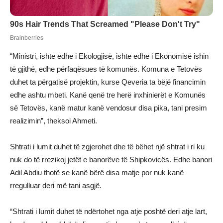
“Ministri, ishte edhe i Ekologjisë, ishte edhe i Ekonomisë ishin
të gjithë, edhe përfaqësues të komunës. Komuna e Tetovës
duhet ta përgatisë projektin, kurse Qeveria ta bëjë financimin
edhe ashtu mbeti. Kanë qenë tre herë inxhinierët e Komunës
së Tetovës, kanë matur kanë vendosur disa pika, tani presim
realizimin”, theksoi Ahmeti.
Shtrati i lumit duhet të zgjerohet dhe të bëhet një shtrat i ri ku
nuk do të rrezikoj jetët e banorëve të Shipkovicës. Edhe banori
Adil Abdiu thotë se kanë bërë disa matje por nuk kanë
rregulluar deri më tani asgjë.
“Shtrati i lumit duhet të ndërtohet nga atje poshtë deri atje lart,