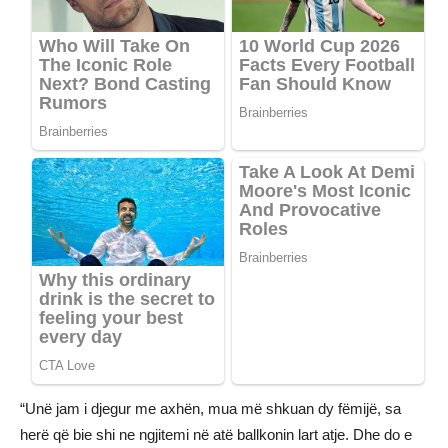
“Unë jam i djegur me axhën, mua më shkuan dy fëmijë, sa
herë që bie shi ne ngjitemi në atë ballkonin lart atje. Dhe do e