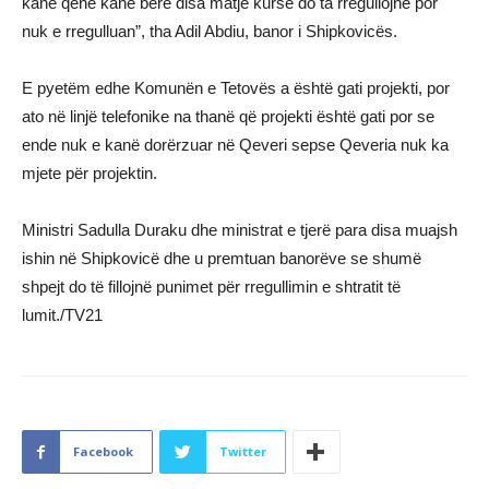
kanë qenë kanë bërë disa matje kurse do ta rregullojnë por
nuk e rregulluan”, tha Adil Abdiu, banor i Shipkovicës.
E pyetëm edhe Komunën e Tetovës a është gati projekti, por
ato në linjë telefonike na thanë që projekti është gati por se
ende nuk e kanë dorërzuar në Qeveri sepse Qeveria nuk ka
mjete për projektin.
Ministri Sadulla Duraku dhe ministrat e tjerë para disa muajsh
ishin në Shipkovicë dhe u premtuan banorëve se shumë
shpejt do të fillojnë punimet për rregullimin e shtratit të
lumit./TV21
Facebook
Twitter