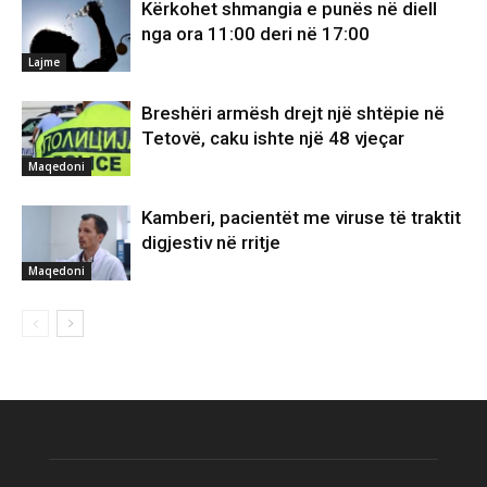
Kërkohet shmangia e punës në diell
nga ora 11:00 deri në 17:00
Lajme
Breshëri armësh drejt një shtëpie në
Tetovë, caku ishte një 48 vjeçar
Maqedoni
Kamberi, pacientët me viruse të traktit
digjestiv në rritje
Maqedoni