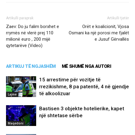
Artikulli paraprak
Artikulli tjetër
Zaev: Do ju falim borxhet e
Orët e koalicionit, Vjosa
rrymës në vlerë prej 110
Osmani ka një porosi me fjalët
milionë euro , 200 mijë
e Jusuf Gërvallës
qytetarëve (Video)
ARTIKUJ TË NGJASHËM
MË SHUMË NGA AUTORI
15 arrestime për vozitje të
rrezikishme, 8 pa patentë, 4 në gjendje
të alkoolizuar
Lajme
Bastisen 3 objekte hotelierike, kapet
një shtetase sërbe
Maqedoni