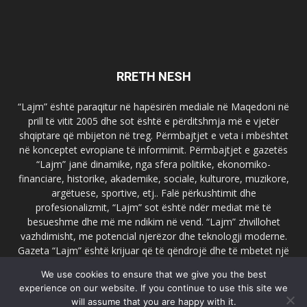
RRETH NESH
“Lajm” është paraqitur në hapësirën mediale në Maqedoni në
prill të vitit 2005 dhe sot është e përditshmja më e vjetër
shqiptare që mbijeton në treg. Përmbajtjet e veta i mbështet
në konceptet evropiane të informimit. Përmbajtjet e gazetës
“Lajm” janë dinamike, nga sfera politike, ekonomiko-
financiare, historike, akademike, sociale, kulturore, muzikore,
argëtuese, sportive, etj.. Falë përkushtimit dhe
profesionalizmit, “Lajm” sot është ndër mediat më të
besueshme dhe më me ndikim në vend. “Lajm” zhvillohet
vazhdimisht, me potencial njerëzor dhe teknologji moderne.
Gazeta “Lajm” është krijuar që të qëndrojë dhe të mbetet një
emër i dallueshëm në hapësirat ballkanike dhe evropiane. Ueb
We use cookies to ensure that we give you the best
faqja zyrtare e gazetës “Lajm”, www.lajmpress.org është një
experience on our website. If you continue to use this site we
ndër portalet më të njohur në Maqedoni.
will assume that you are happy with it.