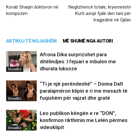
Korab Shaqiri doktoron në
Neglizhencë totale, kryeministri
kompozim
Kurti asnjë fjalë deri tani për
tragjedinë në Gjilan
ARTIKUJ TË NGJASHËM
MË SHUMË NGA AUTORI
Afrona Dika surprizohet para
ditëlindjes: I fejuari e mbulon me
dhurata luksoze
ShowBiz
“Ti je një perëndeshë” – Donna Dafi
paralajmëron klipin e ri me mesazh të
fuqishëm për vajzat dhe gratë
ShowBiz
Leo publikon këngën e re “DON”,
konfirmon rikthimin me Lelën përmes
videoklipit
ShowBiz