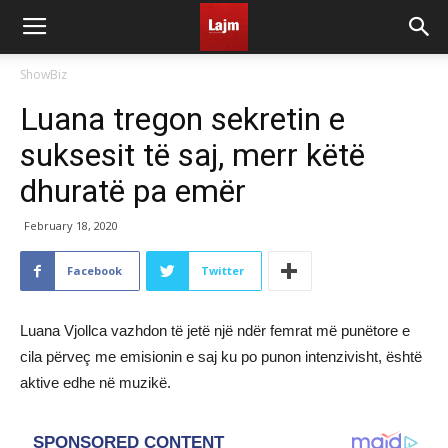
ShowBiz
Luana tregon sekretin e
suksesit të saj, merr këtë
dhuratë pa emër
February 18, 2020
Facebook
Twitter
Luana Vjollca vazhdon të jetë një ndër femrat më punëtore e
cila përveç me emisionin e saj ku po punon intenzivisht, është
aktive edhe në muzikë.