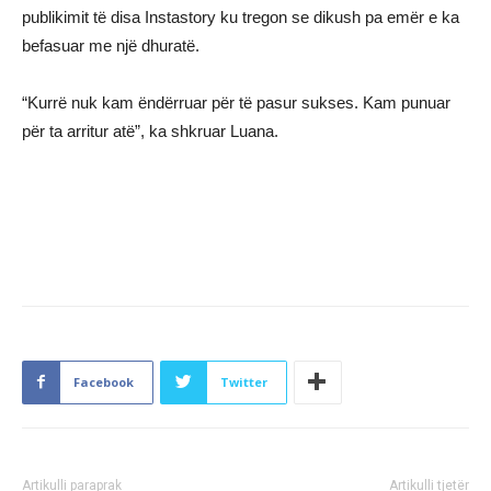
publikimit të disa Instastory ku tregon se dikush pa emër e ka
befasuar me një dhuratë.
“Kurrë nuk kam ëndërruar për të pasur sukses. Kam punuar
për ta arritur atë”, ka shkruar Luana.
Facebook
Twitter
Artikulli paraprak
Artikulli tjetër