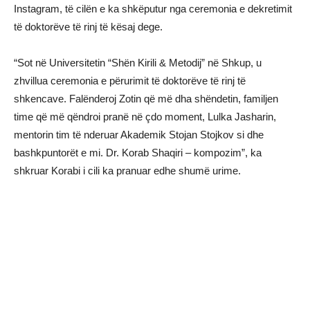
Instagram, të cilën e ka shkëputur nga ceremonia e dekretimit
të doktorëve të rinj të kësaj dege.
“Sot në Universitetin “Shën Kirili & Metodij” në Shkup, u
zhvillua ceremonia e përurimit të doktorëve të rinj të
shkencave. Falënderoj Zotin që më dha shëndetin, familjen
time që më qëndroi pranë në çdo moment, Lulka Jasharin,
mentorin tim të nderuar Akademik Stojan Stojkov si dhe
bashkpuntorët e mi. Dr. Korab Shaqiri – kompozim”, ka
shkruar Korabi i cili ka pranuar edhe shumë urime.