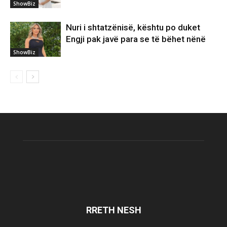
ShowBiz
Nuri i shtatzënisë, kështu po duket
Engji pak javë para se të bëhet nënë
ShowBiz
RRETH NESH