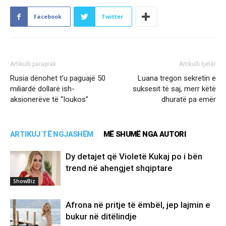
Facebook
Twitter
Artikulli paraprak
Artikulli tjetër
Rusia dënohet t’u paguajë 50
Luana tregon sekretin e
miliardë dollarë ish-
suksesit të saj, merr këtë
aksionerëve të “Ioukos”
dhuratë pa emër
ARTIKUJ TË NGJASHËM
MË SHUMË NGA AUTORI
Dy detajet që Violetë Kukaj po i bën
trend në ahengjet shqiptare
ShowBiz
Afrona në pritje të ëmbël, jep lajmin e
bukur në ditëlindje