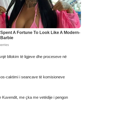
 bllokim të ligjeve dhe proceseve në
ë mos-caktimi i seancave të komisioneve
e Kuvendit, me çka me vetëdije i pengon