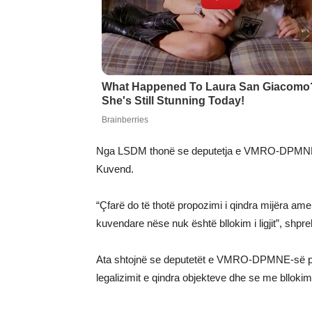
Nga LSDM thonë se deputetja e VMRO-DPMNE-së
Kuvend.
“Çfarë do të thotë propozimi i qindra mijëra ame
kuvendare nëse nuk është bllokim i ligjit”, sh
Ata shtojnë se deputetët e VMRO-DPMNE-së pamu
legalizimit e qindra objekteve dhe se me bllok