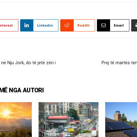
nterest
Linkedin
ReddIt
Email
ë Nju Jork, do të jetë zëri i
Prej të martës te
MË NGA AUTORI