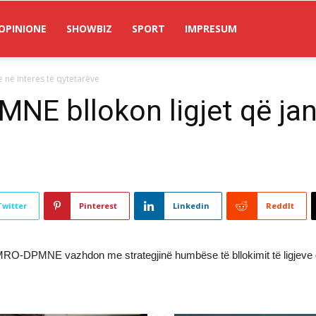
OPINIONE
SHOWBIZ
SPORT
IMPRESUM
 në interes të qytetarëve
 bllokon ligjet që janë
Twitter
Pinterest
Linkedin
ReddIt
RO-DPMNE vazhdon me strategjinë humbëse të bllokimit të ligjeve që