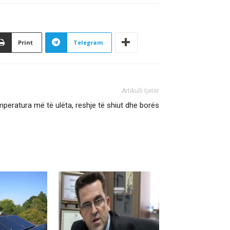
Print
Telegram
Artikulli tjetër
mperatura më të ulëta, reshje të shiut dhe borës