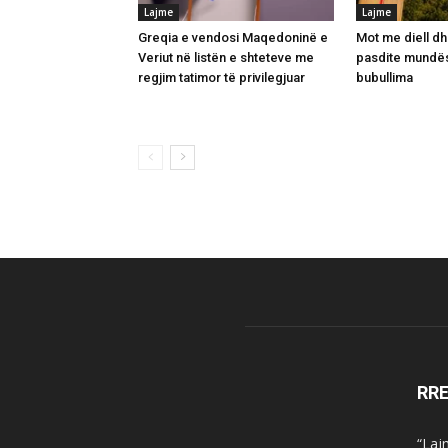
Lajme
Lajme
Greqia e vendosi Maqedoninë e
Mot me diell d
Veriut në listën e shteteve me
pasdite mundës
regjim tatimor të privilegjuar
bubullima
RR
“Laj