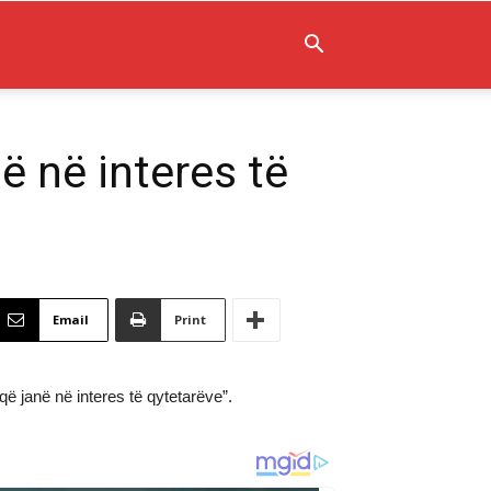
 në interes të
Email
Print
 janë në interes të qytetarëve”.