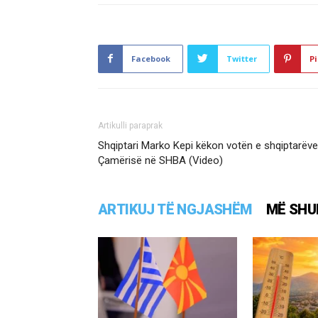
Facebook
Twitter
Pi
Artikulli paraprak
Shqiptari Marko Kepi këkon votën e shqiptarëve n
Çamërisë në SHBA (Video)
ARTIKUJ TË NGJASHËM
MË SHU