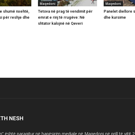
Maqedoni
Maqedoni
he shumë nxehtë,
Tetova në prag të vendimit për
Panelet diellore s
i për reshje dhe
emrat e rinj të rrugëve: Në
dhe kursime
shtator kalojnë në Qeveri
ETH NESH
m” është paraqitur në hapësirën mediale në Maqedoni në prill të vitit