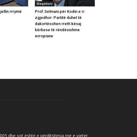
Maqedoni
jellin rrrymë
Prof.Selmani për Kodin e ri
zgjedhor: Partitë duhet të
dakortësohen rreth kësaj
kërkese të rëndësishme
evropiane
 2005 dhe sot është e përditshmja më e vjetër