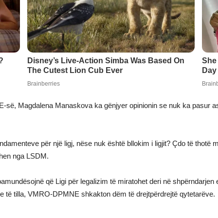
, Magdalena Manaskova ka gënjyer opinionin se nuk ka pasur asnjë
ndamenteve për një ligj, nëse nuk është bllokim i ligjit? Çdo të thot
prehen nga LSDM.
ndësojnë që Ligi për legalizim të miratohet deri në shpërndarjen 
ime të tilla, VMRO-DPMNE shkakton dëm të drejtpërdrejtë qytetarëve.