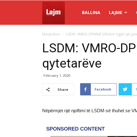
Gazeta
BALLINA
LAJME
Maqedoni
LSDM: VMRO-DPMNE bllokon ligjet që janë
Lajm
LSDM: VMRO-DPMNE
qytetarëve
February 1, 2020
Facebook
Share
Nëpërmjet një njoftimi të LSDM-së thuhet se VM