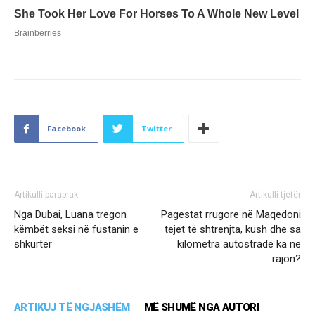
Facebook
Twitter
Artikulli paraprak
Artikulli tjetër
Nga Dubai, Luana tregon
Pagestat rrugore në Maqedoni
këmbët seksi në fustanin e
tejet të shtrenjta, kush dhe sa
shkurtër
kilometra autostradë ka në
rajon?
ARTIKUJ TË NGJASHËM
MË SHUMË NGA AUTORI