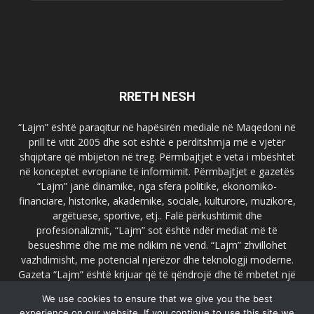
RRETH NESH
“Lajm” është paraqitur në hapësirën mediale në Maqedoni në
prill të vitit 2005 dhe sot është e përditshmja më e vjetër
shqiptare që mbijeton në treg. Përmbajtjet e veta i mbështet
në konceptet evropiane të informimit. Përmbajtjet e gazetës
“Lajm” janë dinamike, nga sfera politike, ekonomiko-
financiare, historike, akademike, sociale, kulturore, muzikore,
argëtuese, sportive, etj.. Falë përkushtimit dhe
profesionalizmit, “Lajm” sot është ndër mediat më të
besueshme dhe më me ndikim në vend. “Lajm” zhvillohet
vazhdimisht, me potencial njerëzor dhe teknologji moderne.
Gazeta “Lajm” është krijuar që të qëndrojë dhe të mbetet një
emër i dallueshëm në hapësirat ballkanike dhe evropiane. Ueb
We use cookies to ensure that we give you the best
faqja zyrtare e gazetës “Lajm”, www.lajmpress.org është një
experience on our website. If you continue to use this site we