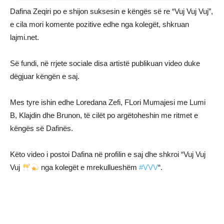
Dafina Zeqiri po e shijon suksesin e këngës së re “Vuj Vuj Vuj”,
e cila mori komente pozitive edhe nga kolegët, shkruan
lajmi.net.
Së fundi, në rrjete sociale disa artistë publikuan video duke
dëgjuar këngën e saj.
Mes tyre ishin edhe Loredana Zefi, FLori Mumajesi me Lumi
B, Klajdin dhe Brunon, të cilët po argëtoheshin me ritmet e
këngës së Dafinës.
Këto video i postoi Dafina në profilin e saj dhe shkroi “Vuj Vuj
Vuj
nga kolegët e mrekullueshëm
#VVV
“.