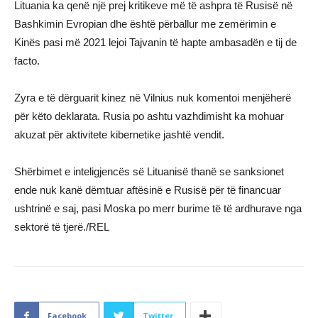
Lituania ka qenë një prej kritikeve më të ashpra të Rusisë në
Bashkimin Evropian dhe është përballur me zemërimin e
Kinës pasi më 2021 lejoi Tajvanin të hapte ambasadën e tij de
facto.
Zyra e të dërguarit kinez në Vilnius nuk komentoi menjëherë
për këto deklarata. Rusia po ashtu vazhdimisht ka mohuar
akuzat për aktivitete kibernetike jashtë vendit.
Shërbimet e inteligjencës së Lituanisë thanë se sanksionet
ende nuk kanë dëmtuar aftësinë e Rusisë për të financuar
ushtrinë e saj, pasi Moska po merr burime të të ardhurave nga
sektorë të tjerë./REL
Facebook
Twitter