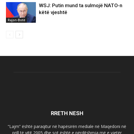
WSJ: Putin mund ta sulmojë NATO-n
këtë vjeshtë
Rajon-Botë
RRETH NESH
“Lajm” është paraqitur në hapësirën mediale në Maqedoni në
prill të vitit 2005 dhe sot është e përditshmja më e vjetër