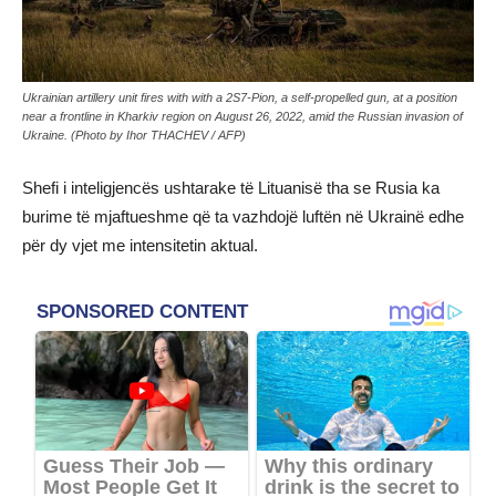
Ukrainian artillery unit fires with with a 2S7-Pion, a self-propelled gun, at a position
near a frontline in Kharkiv region on August 26, 2022, amid the Russian invasion of
Ukraine. (Photo by Ihor THACHEV / AFP)
Shefi i inteligjencës ushtarake të Lituanisë tha se Rusia ka
burime të mjaftueshme që ta vazhdojë luftën në Ukrainë edhe
për dy vjet me intensitetin aktual.