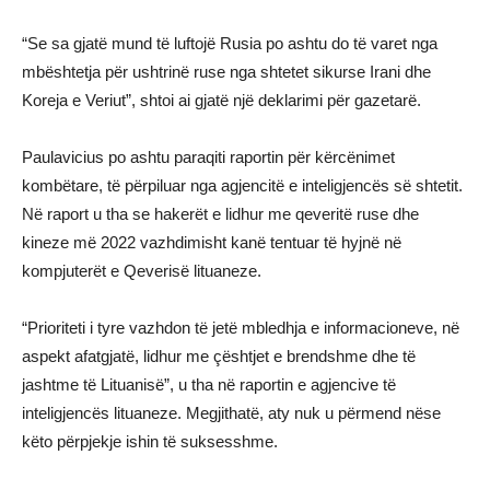
“Se sa gjatë mund të luftojë Rusia po ashtu do të varet nga
mbështetja për ushtrinë ruse nga shtetet sikurse Irani dhe
Koreja e Veriut”, shtoi ai gjatë një deklarimi për gazetarë.
Paulavicius po ashtu paraqiti raportin për kërcënimet
kombëtare, të përpiluar nga agjencitë e inteligjencës së shtetit.
Në raport u tha se hakerët e lidhur me qeveritë ruse dhe
kineze më 2022 vazhdimisht kanë tentuar të hyjnë në
kompjuterët e Qeverisë lituaneze.
“Prioriteti i tyre vazhdon të jetë mbledhja e informacioneve, në
aspekt afatgjatë, lidhur me çështjet e brendshme dhe të
jashtme të Lituanisë”, u tha në raportin e agjencive të
inteligjencës lituaneze. Megjithatë, aty nuk u përmend nëse
këto përpjekje ishin të suksesshme.