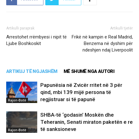
Artikulli paraprak
Artikulli tjetër
Arrestohet rrëmbyesi i nipit të
Frikë në kampin e Real Madrid,
Ljube Boshkoskit
Benzema në dyshim për
ndeshjen ndaj Liverpoolit
ARTIKUJ TË NGJASHËM
MË SHUMË NGA AUTORI
Papunësia në Zvicër rritet në 3 për
qind, mbi 139 mijë persona të
regjistruar si të papunë
Rajon-Botë
SHBA-të ‘godasin’ Moskën dhe
Teheranin, Senati miraton paketën e re
të sanksioneve
Rajon-Botë