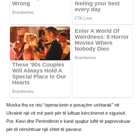
Moska tha se nisi “operacionin e posaçëm ushtarak” në
Ukrainë një vit më parë për të luftuar kërcënimet e sigurisë.
Por, Kievi dhe Perëndimin e kanë quajtur luftë të paprovokuar
për të nënshtruar një shtet të pavarur.