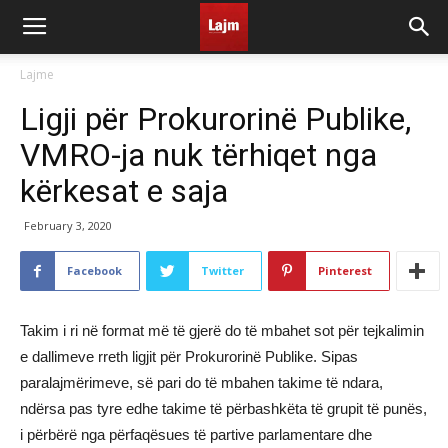
Lajme
Ligji për Prokurorinë Publike,
VMRO-ja nuk tërhiqet nga
kërkesat e saja
February 3, 2020
Facebook
Twitter
Pinterest
Takim i ri në format më të gjerë do të mbahet sot për tejkalimin
e dallimeve rreth ligjit për Prokurorinë Publike. Sipas
paralajmërimeve, së pari do të mbahen takime të ndara,
ndërsa pas tyre edhe takime të përbashkëta të grupit të punës,
i përbërë nga përfaqësues të partive parlamentare dhe