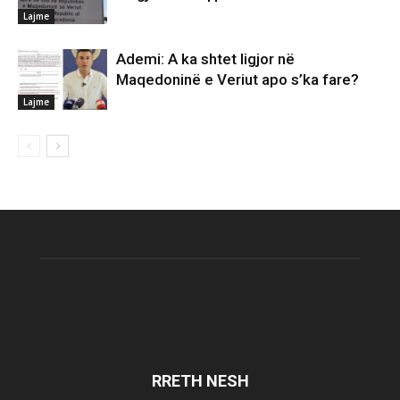
Lajme
Ademi: A ka shtet ligjor në
Maqedoninë e Veriut apo s’ka fare?
Lajme
RRETH NESH