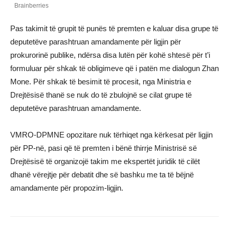
Pas takimit të grupit të punës të premten e kaluar disa grupe të
deputetëve parashtruan amandamente për ligjin për
prokurorinë publike, ndërsa disa lutën për kohë shtesë për t’i
formuluar për shkak të obligimeve që i patën me dialogun Zhan
Mone. Për shkak të besimit të procesit, nga Ministria e
Drejtësisë thanë se nuk do të zbulojnë se cilat grupe të
deputetëve parashtruan amandamente.
VMRO-DPMNE opozitare nuk tërhiqet nga kërkesat për ligjin
për PP-në, pasi që të premten i bënë thirrje Ministrisë së
Drejtësisë të organizojë takim me ekspertët juridik të cilët
dhanë vërejtje për debatit dhe së bashku me ta të bëjnë
amandamente për propozim-ligjin.