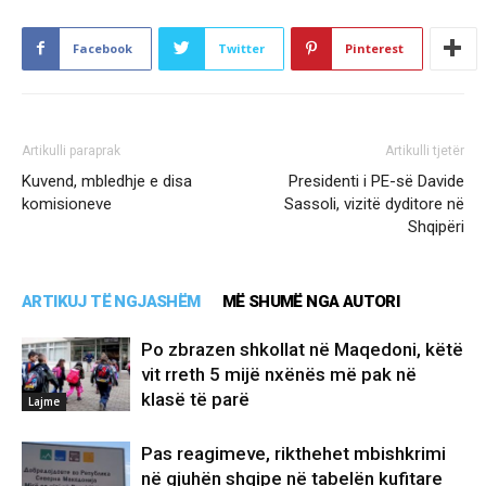
Facebook
Twitter
Pinterest
Artikulli paraprak
Artikulli tjetër
Kuvend, mbledhje e disa
Presidenti i PE-së Davide
komisioneve
Sassoli, vizitë dyditore në
Shqipëri
ARTIKUJ TË NGJASHËM
MË SHUMË NGA AUTORI
Po zbrazen shkollat në Maqedoni, këtë
vit rreth 5 mijë nxënës më pak në
klasë të parë
Lajme
Pas reagimeve, rikthehet mbishkrimi
në gjuhën shqipe në tabelën kufitare