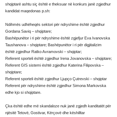
shqiptarë ashtu siç është e theksuar në konkurs janë zgjedhur
kandidat maqedonas p.sh:
Ndihmës udhëheqës sektori për ndryshime është zgjedhur
Gordana Saviq – shqiptare;
Bashëpunëtor i ri për ndryshime është zgjefjur Eva Ivanovska
Taushanova – shqiptare; Bashëpunëtor i ri për digjitalizim
është zgjedhur Ratko Avramovski – shqiptar;
Referent sporteli është zgjedhur Irena Jovanovska – shqiptare;
Referent GIS sistemi është zgjedhur Katerina Filipovska –
shqiptare;
Referent sporteli është zgjedhur Ljupço Çutrevski – shqiptar
Referent për ndryshime është zgjedhur Simona Markovska
edhe kjo si shqiptare.
Çka është edhe më skandaloze nuk janë zgjedh kanditatët për
njësitë Tetovë, Gostivar, Kërçovë dhe këshilltar