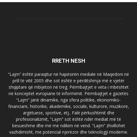
RRETH NESH
“Lajm” është paraqitur në hapësirën mediale në Maqedoni në
prill të vitit 2005 dhe sot është e përditshmja më e vjetër
shqiptare që mbijeton në treg. Përmbajtjet e veta i mbështet
në konceptet evropiane të informimit. Përmbajtjet e gazetës
“Lajm” janë dinamike, nga sfera politike, ekonomiko-
financiare, historike, akademike, sociale, kulturore, muzikore,
argëtuese, sportive, etj.. Falë përkushtimit dhe
profesionalizmit, “Lajm” sot është ndër mediat më të
besueshme dhe më me ndikim në vend. “Lajm” zhvillohet
vazhdimisht, me potencial njerëzor dhe teknologji moderne.