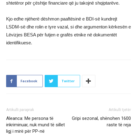
shtetëror për çështje financiare që ju takojnë shqiptarëve.
Kjo edhe njëherë dëshmon paaftësinë e BDI-së kundrejt
LSDM-së dhe rolin e tyre vazal, si dhe argumenton kërkesën e
Lëvizjes BESA për futjen e grafës etnike në dokumentët
identifikuese.
Facebook
Twitter
Artikulli paraprak
Artikulli tjetër
Aleanca: Me persona të
Gripi sezonal, shënohen 1600
inkriminuar, nuk mund të sillet
raste të reja
ligj i mirë për PP-në