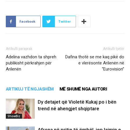
Facebook
Twitter
Artikulli paraprak
Artikulli tjetër
Adelina vazhdon ta shpreh
Dafina thotë se me kaq pikë do
publikisht përkrahjen për
e vlerësonte Arilenën në
Arilenën
“Eurovision”
ARTIKUJ TË NGJASHËM
MË SHUMË NGA AUTORI
Dy detajet që Violetë Kukaj po i bën
trend në ahengjet shqiptare
ShowBiz
Afrona në pritje të ëmbël, jep lajmin e