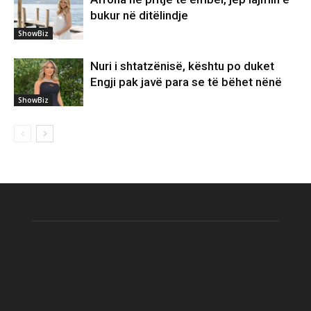
bukur në ditëlindje
ShowBiz
Nuri i shtatzënisë, kështu po duket
Engji pak javë para se të bëhet nënë
ShowBiz