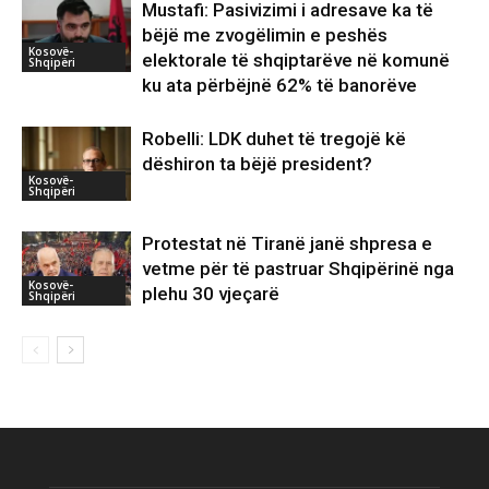
Mustafi: Pasivizimi i adresave ka të
bëjë me zvogëlimin e peshës
Kosovë-
elektorale të shqiptarëve në komunë
Shqipëri
ku ata përbëjnë 62% të banorëve
Robelli: LDK duhet të tregojë kë
dëshiron ta bëjë president?
Kosovë-
Shqipëri
Protestat në Tiranë janë shpresa e
vetme për të pastruar Shqipërinë nga
Kosovë-
plehu 30 vjeçarë
Shqipëri