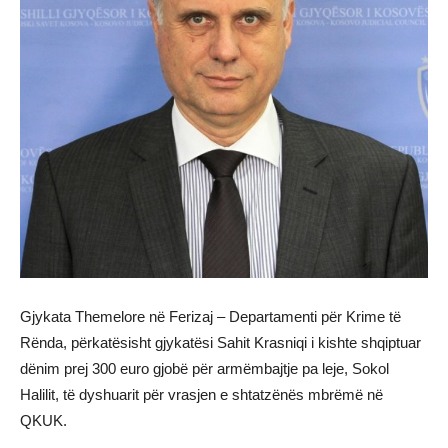
Gjykata Themelore në Ferizaj – Departamenti për Krime të
Rënda, përkatësisht gjykatësi Sahit Krasniqi i kishte shqiptuar
dënim prej 300 euro gjobë për armëmbajtje pa leje, Sokol
Halilit, të dyshuarit për vrasjen e shtatzënës mbrëmë në
QKUK.