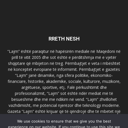
RRETH NESH
“Lajm” është paraqitur në hapësirën mediale në Maqedoni në
prill të vitit 2005 dhe sot është e përditshmja më e vjetër
shqiptare që mbijeton në treg. Përmbajtjet e veta i mbështet
në konceptet evropiane të informimit. Përmbajtjet e gazetës
“Lajm” janë dinamike, nga sfera politike, ekonomiko-
financiare, historike, akademike, sociale, kulturore, muzikore,
argëtuese, sportive, etj.. Falë përkushtimit dhe
profesionalizmit, “Lajm” sot është ndër mediat më të
besueshme dhe më me ndikim në vend. “Lajm” zhvillohet
vazhdimisht, me potencial njerëzor dhe teknologji moderne.
Gazeta “Lajm” është krijuar që të qëndrojë dhe të mbetet një
emër i dallueshëm në hapësirat ballkanike dhe evropiane. Ueb
We use cookies to ensure that we give you the best
faqja zyrtare e gazetës “Lajm”, www.lajmpress.org është një
experience on our website. If you continue to use this site we