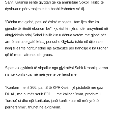
Sahit Krasniqi është gjyqtari që ka amnistuar Sokol Halitit, të
dyshuarin për vrasjen e ish-bashkëshortes së tij.
“Dënim me gjobë, pasi që është mbajtës i familjes dhe ka
gjendje të rëndë ekonomike”, kjo është njëra ndër arsyetimit në
aktgjykimin ndaj Sokol Halilit kur u dënua vetëm me gjobë për
armë ani pse gjatë kësaj periudhe Gjykata ishte në dijeni se
ndaj tij është ngritur edhe një aktakuzë për kanosje e ka urdhër
që të mos i afrohet ish-gruas.
Sipas aktgjykimit të shpallur nga gjykatësi Sahit Krasniqi, arma
i ishte konfiskuar në mënyrë të përhershme.
“Konform nenit 366, par .3 të KPRK-së, një pistoletë me gaz
DUAL, me numër serik EJ1…. me kalibër 9mm, prodhim i
Turqisë si dhe një karikator, janë konfiskuar në mënyrë të
përhershme”, thuhet në aktgjykim.