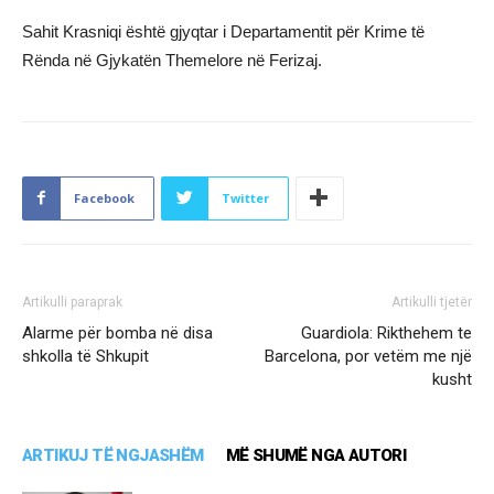
Sahit Krasniqi është gjyqtar i Departamentit për Krime të
Rënda në Gjykatën Themelore në Ferizaj.
Facebook
Twitter
Artikulli paraprak
Artikulli tjetër
Alarme për bomba në disa
Guardiola: Rikthehem te
shkolla të Shkupit
Barcelona, por vetëm me një
kusht
ARTIKUJ TË NGJASHËM
MË SHUMË NGA AUTORI