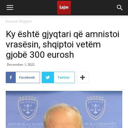
Kosovë-Shqipëri
Ky është gjyqtari që amnistoi
vrasësin, shqiptoi vetëm
gjobë 300 eurosh
December 1, 2022
Facebook
Twitter