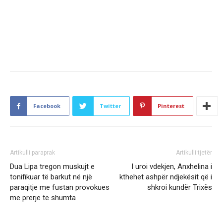
Facebook
Twitter
Pinterest
Artikulli paraprak
Artikulli tjetër
Dua Lipa tregon muskujt e
I uroi vdekjen, Anxhelina i
tonifikuar të barkut në një
kthehet ashpër ndjekësit që i
paraqitje me fustan provokues
shkroi kundër Trixës
me prerje të shumta