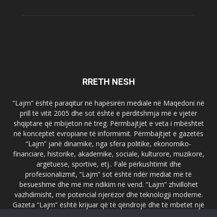
RRETH NESH
“Lajm” është paraqitur në hapësirën mediale në Maqedoni në
prill të vitit 2005 dhe sot është e përditshmja më e vjetër
shqiptare që mbijeton në treg. Përmbajtjet e veta i mbështet
në konceptet evropiane të informimit. Përmbajtjet e gazetës
“Lajm” janë dinamike, nga sfera politike, ekonomiko-
financiare, historike, akademike, sociale, kulturore, muzikore,
argëtuese, sportive, etj.. Falë përkushtimit dhe
profesionalizmit, “Lajm” sot është ndër mediat më të
besueshme dhe më me ndikim në vend. “Lajm” zhvillohet
vazhdimisht, me potencial njerëzor dhe teknologji moderne.
Gazeta “Lajm” është krijuar që të qëndrojë dhe të mbetet një
emër i dallueshëm në hapësirat ballkanike dhe evropiane. Ueb