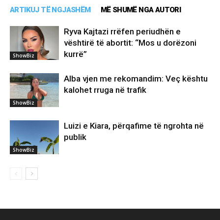
ARTIKUJ TË NGJASHËM
MË SHUMË NGA AUTORI
Ryva Kajtazi rrëfen periudhën e
vështirë të abortit: “Mos u dorëzoni
kurrë”
ShowBiz
Alba vjen me rekomandim: Veç kështu
kalohet rruga në trafik
ShowBiz
Luizi e Kiara, përqafime të ngrohta në
publik
ShowBiz