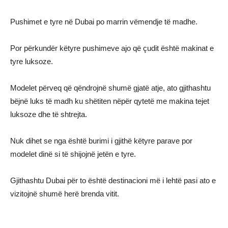
Pushimet e tyre në Dubai po marrin vëmendje të madhe.
Por përkundër këtyre pushimeve ajo që çudit është makinat e
tyre luksoze.
Modelet përveq që qëndrojnë shumë gjatë atje, ato gjithashtu
bëjnë luks të madh ku shëtiten nëpër qytetë me makina tejet
luksoze dhe të shtrejta.
Nuk dihet se nga është burimi i gjithë këtyre parave por
modelet dinë si të shijojnë jetën e tyre.
Gjithashtu Dubai për to është destinacioni më i lehtë pasi ato e
vizitojnë shumë herë brenda vitit.