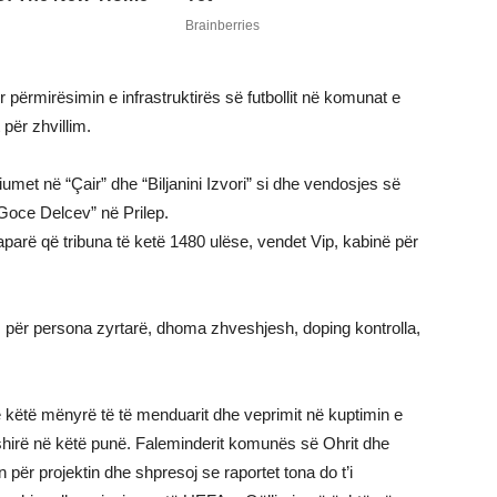
r përmirësimin e infrastruktirës së futbollit në komunat e
për zhvillim.
iumet në “Çair” dhe “Biljanini Izvori” si dhe vendosjes së
Goce Delcev” në Prilep.
aparë që tribuna të ketë 1480 ulëse, vendet Vip, kabinë për
 për persona zyrtarë, dhoma zhveshjesh, doping kontrolla,
e këtë mënyrë të të menduarit dhe veprimit në kuptimin e
ërfshirë në këtë punë. Faleminderit komunës së Ohrit dhe
 për projektin dhe shpresoj se raportet tona do t’i