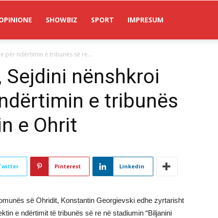
OPINIONE
SHOWBIZ
SPORT
IMPRESUM
e për ndërtimin e tribunës së re...
, Sejdini nënshkroi
ndërtimin e tribunës
n e Ohrit
Twitter
Pinterest
Linkedin
omunës së Ohridit, Konstantin Georgievski edhe zyrtarisht
n e ndërtimit të tribunës së re në stadiumin “Biljanini