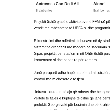
Projekti është pjesë e aktiviteteve të FFM-së pë
vendit me mbështetje të UEFA-s. dhe programit 
Rikonstruimi dhe ndërtimi i tribunave në dy stad
sistemit të drenazhit më modern në stadiumin “
Sipas projektit për stadiumin në Ohër është par
komentator si dhe hapësirë për kamera.
Janë paraparë edhe hapësira për administratën,
kontrollime mjekësore e të tjera.
“Infrastruktura është ajo që mbetet dhe besoj s
vërtetë të fjalës e kuptojnë të gjithë që janë p
prefektit Georgievski për besimin dhe përkrahjen