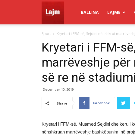
Gazeta
BALLINA
LAJME
Sport
Kryetari i FFM-së, Sejdini nënshkroi marrëveshj
Lajm
Kryetari i FFM-së
marrëveshje për 
së re në stadiumi
December 10, 2019
Facebook
Share
Kryetari i FFM-së, Muamed Sejdini dhe keru i k
nënshkruan marrëveshje bashkëpunimi në projekti