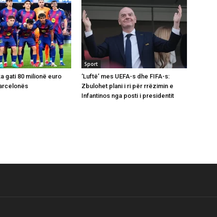
Sport
ka gati 80 milionë euro
‘Luftë’ mes UEFA-s dhe FIFA-s:
Barcelonës
Zbulohet plani i ri për rrëzimin e
Infantinos nga posti i presidentit