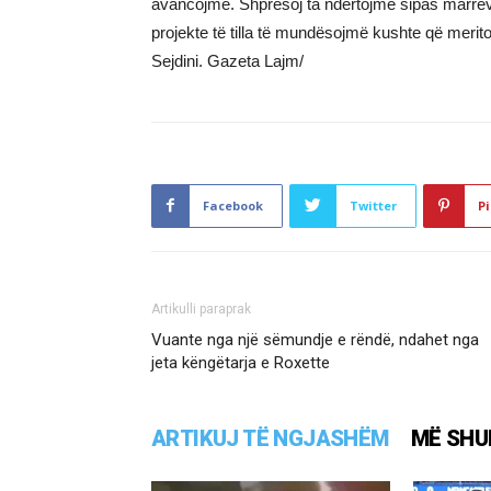
avancojmë. Shpresoj ta ndërtojmë sipas marrë
projekte të tilla të mundësojmë kushte që merit
Sejdini. Gazeta Lajm/
Facebook
Twitter
Pi
Artikulli paraprak
Vuante nga një sëmundje e rëndë, ndahet nga
jeta këngëtarja e Roxette
ARTIKUJ TË NGJASHËM
MË SHU