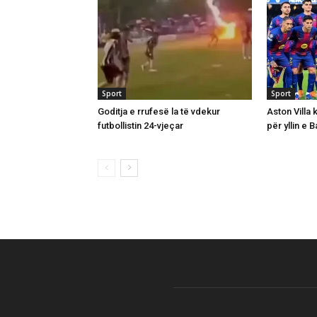
Sport
Sport
Goditja e rrufesë la të vdekur
Aston Villa 
futbollistin 24-vjeçar
për yllin e 