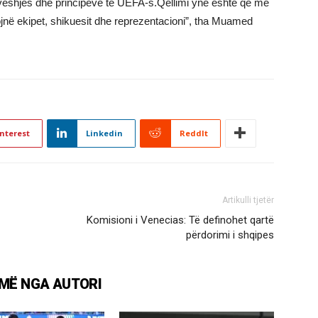
veshjes dhe principeve të UEFA-s.Qëllimi ynë është që me
ojnë ekipet, shikuesit dhe reprezentacioni”, tha Muamed
nterest
Linkedin
ReddIt
Artikulli tjetër
Komisioni i Venecias: Të definohet qartë
përdorimi i shqipes
MË NGA AUTORI