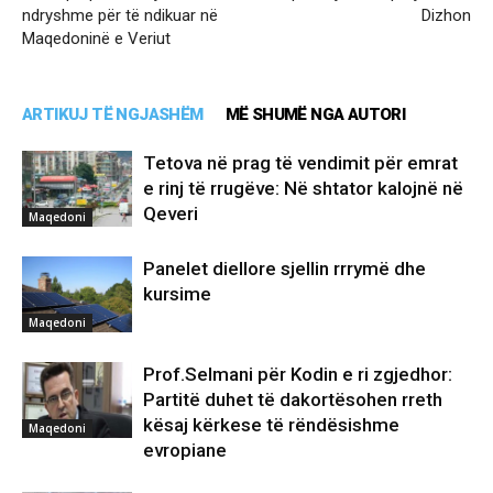
ndryshme për të ndikuar në
Dizhon
Maqedoninë e Veriut
ARTIKUJ TË NGJASHËM
MË SHUMË NGA AUTORI
Tetova në prag të vendimit për emrat
e rinj të rrugëve: Në shtator kalojnë në
Qeveri
Maqedoni
Panelet diellore sjellin rrrymë dhe
kursime
Maqedoni
Prof.Selmani për Kodin e ri zgjedhor:
Partitë duhet të dakortësohen rreth
kësaj kërkese të rëndësishme
Maqedoni
evropiane