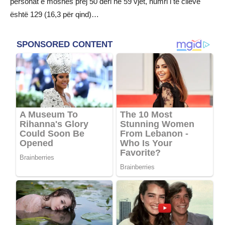
personat e moshës prej 50 deri në 59 vjet, numri i të cilëve
është 129 (16,3 për qind)…