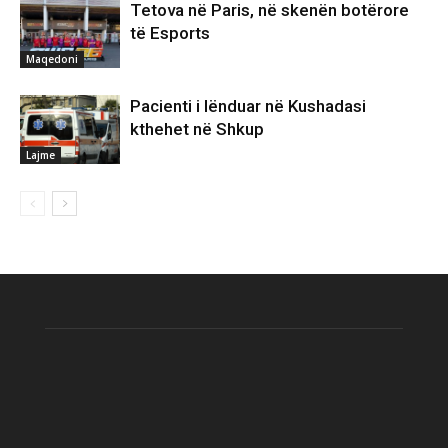
Tetova në Paris, në skenën botërore
të Esports
Maqedoni
Pacienti i lënduar në Kushadasi
kthehet në Shkup
Lajme