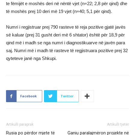
te fëmijët e moshës deri në nëntë vjet (n=22; 2,8 për qind) dhe
të moshës prej 10 deri më 19 vjet (n=40; 5,1 për qind).
Numri i regjistruar prej 790 rasteve të reja pozitive gjatë javës
së kaluar (prej 31 gusht deri më 6 shtator) është për 18,9 për
qind më i madh se nga numri i diagnostikuarve në javën para
saj. Numri më i madh të rasteve të regjistruara pozitive prej 32
qyteteve janë nga Shkupi.
Facebook
Twitter
Artikulli paraprak
Artikulli tjetër
Rusia po përdor mjete të
Ganiu paralajmëron projekte në