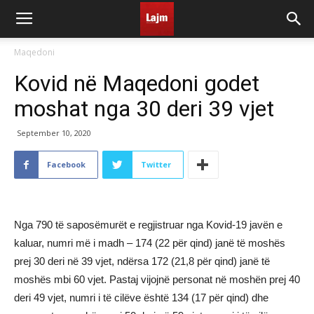
Maqedoni
Kovid në Maqedoni godet
moshat nga 30 deri 39 vjet
September 10, 2020
Facebook
Twitter
Nga 790 të saposëmurët e regjistruar nga Kovid-19 javën e
kaluar, numri më i madh – 174 (22 për qind) janë të moshës
prej 30 deri në 39 vjet, ndërsa 172 (21,8 për qind) janë të
moshës mbi 60 vjet. Pastaj vijojnë personat në moshën prej 40
deri 49 vjet, numri i të cilëve është 134 (17 për qind) dhe