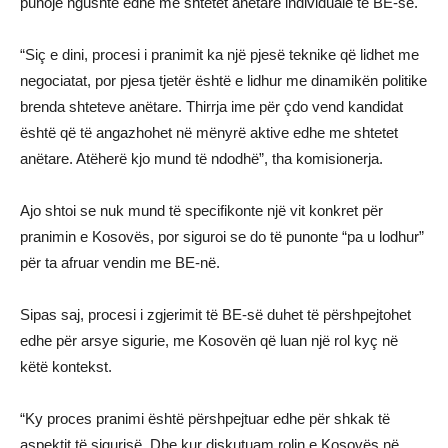
punojë ngushtë edhe me shtetet anëtare individuale të BE-së.
“Siç e dini, procesi i pranimit ka një pjesë teknike që lidhet me
negociatat, por pjesa tjetër është e lidhur me dinamikën politike
brenda shteteve anëtare. Thirrja ime për çdo vend kandidat
është që të angazhohet në mënyrë aktive edhe me shtetet
anëtare. Atëherë kjo mund të ndodhë”, tha komisionerja.
Ajo shtoi se nuk mund të specifikonte një vit konkret për
pranimin e Kosovës, por siguroi se do të punonte “pa u lodhur”
për ta afruar vendin me BE-në.
Sipas saj, procesi i zgjerimit të BE-së duhet të përshpejtohet
edhe për arsye sigurie, me Kosovën që luan një rol kyç në
këtë kontekst.
“Ky proces pranimi është përshpejtuar edhe për shkak të
aspektit të sigurisë. Dhe kur diskutuam rolin e Kosovës në