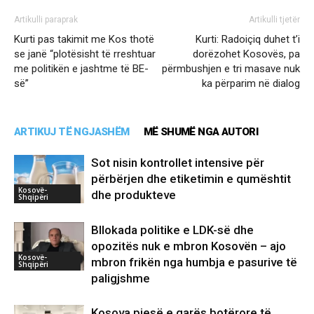
Artikulli paraprak
Artikulli tjetër
Kurti pas takimit me Kos thotë
Kurti: Radoiçiq duhet t’i
se janë “plotësisht të rreshtuar
dorëzohet Kosovës, pa
me politikën e jashtme të BE-
përmbushjen e tri masave nuk
së”
ka përparim në dialog
ARTIKUJ TË NGJASHËM
MË SHUMË NGA AUTORI
Sot nisin kontrollet intensive për
përbërjen dhe etiketimin e qumështit
Kosovë-
dhe produkteve
Shqipëri
Bllokada politike e LDK-së dhe
opozitës nuk e mbron Kosovën – ajo
Kosovë-
mbron frikën nga humbja e pasurive të
Shqipëri
paligjshme
Kosova pjesë e garës botërore të