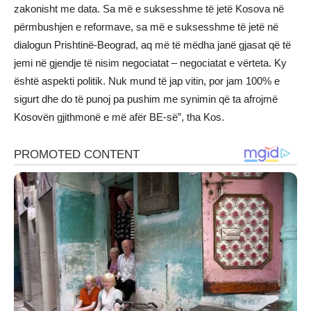
zakonisht me data. Sa më e suksesshme të jetë Kosova në
përmbushjen e reformave, sa më e suksesshme të jetë në
dialogun Prishtinë-Beograd, aq më të mëdha janë gjasat që të
jemi në gjendje të nisim negociatat – negociatat e vërteta. Ky
është aspekti politik. Nuk mund të jap vitin, por jam 100% e
sigurt dhe do të punoj pa pushim me synimin që ta afrojmë
Kosovën gjithmonë e më afër BE-së”, tha Kos.