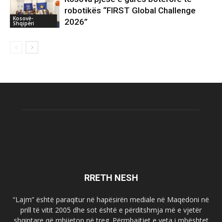
robotikës “FIRST Global Challenge
Kosovë-
2026”
Shqipëri
RRETH NESH
“Lajm” është paraqitur në hapësirën mediale në Maqedoni në
prill të vitit 2005 dhe sot është e përditshmja më e vjetër
shqiptare që mbijeton në treg. Përmbajtjet e veta i mbështet