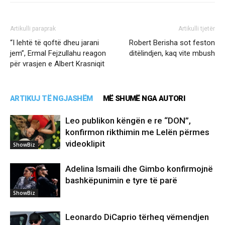
Artikulli paraprak
Artikulli tjetër
“I lehtë të qoftë dheu jarani
Robert Berisha sot feston
jem”, Ermal Fejzullahu reagon
ditëlindjen, kaq vite mbush
për vrasjen e Albert Krasniqit
ARTIKUJ TË NGJASHËM
MË SHUMË NGA AUTORI
Leo publikon këngën e re “DON”,
konfirmon rikthimin me Lelën përmes
videoklipit
ShowBiz
Adelina Ismaili dhe Gimbo konfirmojnë
bashkëpunimin e tyre të parë
ShowBiz
Leonardo DiCaprio tërheq vëmendjen