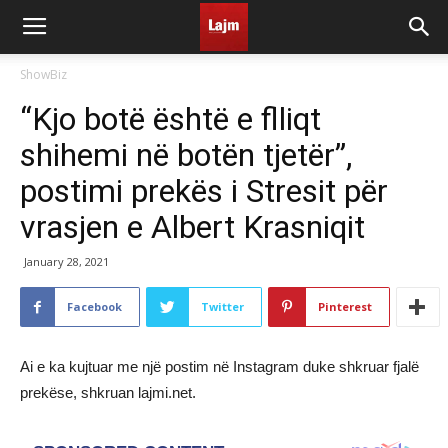
ShowBiz
“Kjo botë është e flliqt
shihemi në botën tjetër”,
postimi prekës i Stresit për
vrasjen e Albert Krasniqit
January 28, 2021
Facebook
Twitter
Pinterest
Ai e ka kujtuar me një postim në Instagram duke shkruar fjalë
prekëse, shkruan lajmi.net.