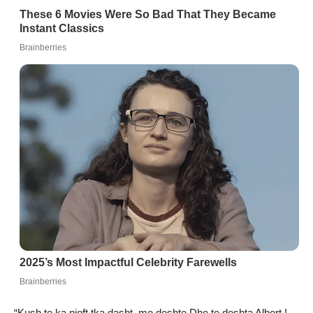
“Kush te ka njoft tka dasht, me deshte Dhe te deshta Albert !