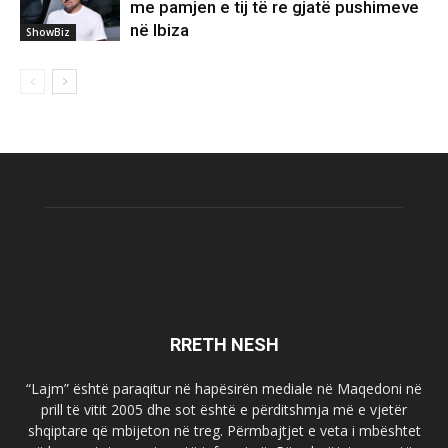
me pamjen e tij të re gjatë pushimeve
në Ibiza
ShowBiz
RRETH NESH
“Lajm” është paraqitur në hapësirën mediale në Maqedoni në
prill të vitit 2005 dhe sot është e përditshmja më e vjetër
shqiptare që mbijeton në treg. Përmbajtjet e veta i mbështet