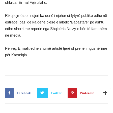
shkruar Ermal Fejzullahu.
Rikujtojmë se i ndjeri ka qenë i njohur si fytyrë publike edhe në
estradë, pasi që ka qenë pjesë e labelit “Babastars” po ashtu
edhe sherri me reperin nga Shqipëria Noizy e bëri të famshëm
në media.
Përveç Ermalit edhe shumë artistë tjerë shprehën ngushëllime
për Krasniqin.
Facebook
Twitter
Pinterest