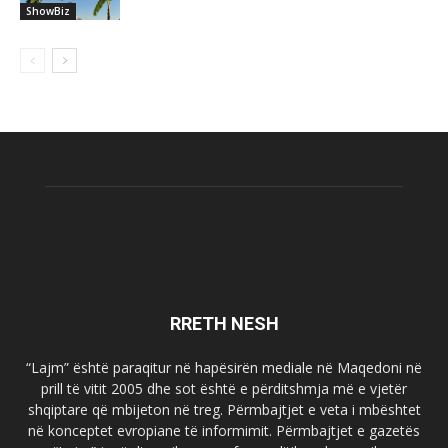
ShowBiz
RRETH NESH
“Lajm” është paraqitur në hapësirën mediale në Maqedoni në
prill të vitit 2005 dhe sot është e përditshmja më e vjetër
shqiptare që mbijeton në treg. Përmbajtjet e veta i mbështet
në konceptet evropiane të informimit. Përmbajtjet e gazetës