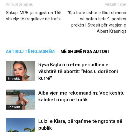
Artikulli paraprak
Artikulli tjetër
Shkup, MPB-ja regjistron 155
“Kjo botë është e flliqt shihemi
shkelje të rregullave në trafik
në botën tjetër”, postimi
prekës i Stresit për vrasjen e
Albert Krasniqit
ARTIKUJ TË NGJASHËM
MË SHUMË NGA AUTORI
Ryva Kajtazi rrëfen periudhën e
vështirë të abortit: “Mos u dorëzoni
kurrë”
ShowBiz
Alba vjen me rekomandim: Veç kështu
kalohet rruga në trafik
ShowBiz
Luizi e Kiara, përqafime të ngrohta në
publik