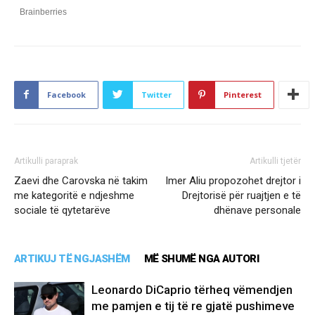
Facebook
Twitter
Pinterest
Artikulli paraprak
Artikulli tjetër
Zaevi dhe Carovska në takim
Imer Aliu propozohet drejtor i
me kategoritë e ndjeshme
Drejtorisë për ruajtjen e të
sociale të qytetarëve
dhënave personale
ARTIKUJ TË NGJASHËM
MË SHUMË NGA AUTORI
Leonardo DiCaprio tërheq vëmendjen
me pamjen e tij të re gjatë pushimeve