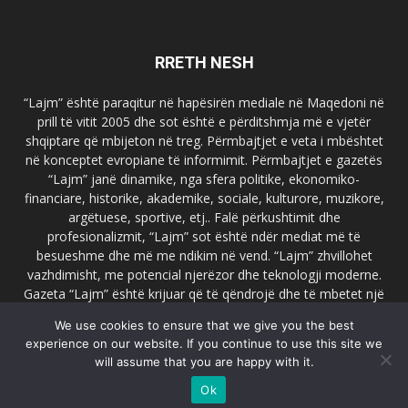
RRETH NESH
“Lajm” është paraqitur në hapësirën mediale në Maqedoni në
prill të vitit 2005 dhe sot është e përditshmja më e vjetër
shqiptare që mbijeton në treg. Përmbajtjet e veta i mbështet
në konceptet evropiane të informimit. Përmbajtjet e gazetës
“Lajm” janë dinamike, nga sfera politike, ekonomiko-
financiare, historike, akademike, sociale, kulturore, muzikore,
argëtuese, sportive, etj.. Falë përkushtimit dhe
profesionalizmit, “Lajm” sot është ndër mediat më të
besueshme dhe më me ndikim në vend. “Lajm” zhvillohet
vazhdimisht, me potencial njerëzor dhe teknologji moderne.
Gazeta “Lajm” është krijuar që të qëndrojë dhe të mbetet një
emër i dallueshëm në hapësirat ballkanike dhe evropiane. Ueb
We use cookies to ensure that we give you the best
faqja zyrtare e gazetës “Lajm”, www.lajmpress.org është një
experience on our website. If you continue to use this site we
ndër portalet më të njohur në Maqedoni.
will assume that you are happy with it.
Na kontakto:
lajm.sk@gmail.com
Ok