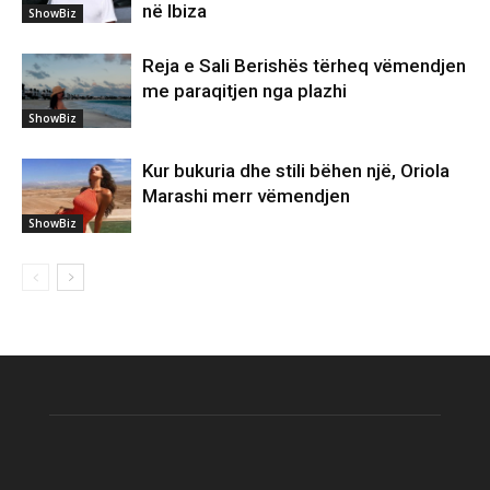
në Ibiza
ShowBiz
Reja e Sali Berishës tërheq vëmendjen
me paraqitjen nga plazhi
ShowBiz
Kur bukuria dhe stili bëhen një, Oriola
Marashi merr vëmendjen
ShowBiz