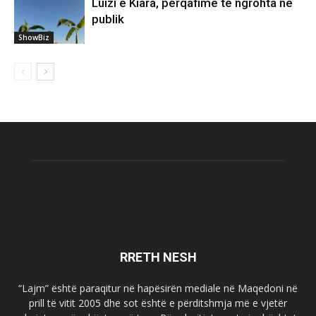
Luizi e Kiara, përqafime të ngrohta në
publik
ShowBiz
RRETH NESH
“Lajm” është paraqitur në hapësirën mediale në Maqedoni në
prill të vitit 2005 dhe sot është e përditshmja më e vjetër