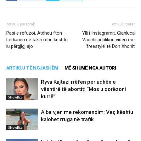
Artikulli paraprak
Artikulli tjetër
Pasi e refuzoi, Atdheu fton
Ylli i Instagramit, Gianluca
Ledianën në takim dhe kështu
Vacchi publikon video me
iu përgjigj ajo
‘freestyle’ të Don Xhonit
ARTIKUJ TË NGJASHËM
MË SHUMË NGA AUTORI
Ryva Kajtazi rrëfen periudhën e
vështirë të abortit: “Mos u dorëzoni
kurrë”
ShowBiz
Alba vjen me rekomandim: Veç kështu
kalohet rruga në trafik
ShowBiz