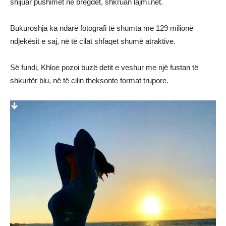
shijuar pushimet në bregdet, shkruan lajmi.net.
Bukuroshja ka ndarë fotografi të shumta me 129 milionë
ndjekësit e saj, në të cilat shfaqet shumë atraktive.
Së fundi, Khloe pozoi buzë detit e veshur me një fustan të
shkurtër blu, në të cilin theksonte format trupore.