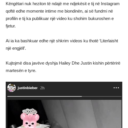
Këngëtari nuk heziton të ndajë me ndjekësit e tij në Instagram
qoftë edhe momente intime me biondinën, ai së fundmi në
profilin e tij ka publikuar një video ku shohim bukuroshen e
fjetur.
Ai ia ka bashkuar edhe një shkrim videos ku thotë ‘Literlaisht
një engjëll’.
Kujtojmë disa javëve dyshja Hailey Dhe Justin kishin përtërirë
martesën e tyre.