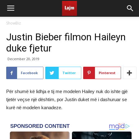
ShowBiz
Justin Bieber filmon Haileyn
duke fjetur
December 20, 2019
Facebook
Twitter
Pinterest
Për shumë kë lidhja e tij me modelen Hailey nuk do ishte gjë
tjetër veçse një dështim, por Justin duket më i dashuruar se
kurë në modelen kanadeze.