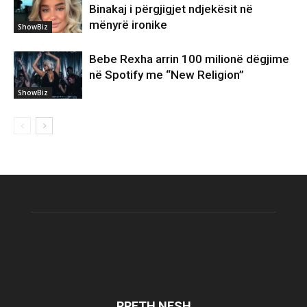
Binakaj i përgjigjet ndjekësit në
mënyrë ironike
ShowBiz
Bebe Rexha arrin 100 milionë dëgjime
në Spotify me “New Religion”
ShowBiz
RRETH NESH