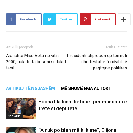
Facebook
Twitter
Pinterest
Artikulli paraprak
Artikulli tjetër
Ajo ishte Miss Bota në vitin
Presidenti shpreson që tërmeti
2000, nuk do ta besoni si duket
dhe festat e fundvitit të
tani!
paqtojnë politikën
ARTIKUJ TË NGJASHËM
MË SHUMË NGA AUTORI
Edona Llalloshi betohet për mandatin e
tretë si deputete
ShowBiz
“A nuk po blen më klikime”, Elijona