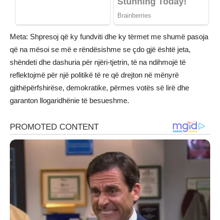
Meta: Shpresoj që ky fundviti dhe ky tërmet me shumë pasoja
që na mësoi se më e rëndësishme se çdo gjë është jeta,
shëndeti dhe dashuria për njëri-tjetrin, të na ndihmojë të
reflektojmë për një politikë të re që drejton në mënyrë
gjithëpërfshirëse, demokratike, përmes votës së lirë dhe
garanton llogaridhënie të besueshme.