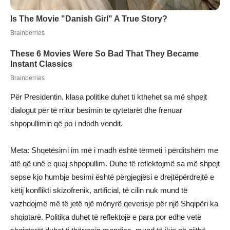
Për Presidentin, klasa politike duhet ti kthehet sa më shpejt
dialogut për të rritur besimin te qytetarët dhe frenuar
shpopullimin që po i ndodh vendit.
Meta: Shqetësimi im më i madh është tërmeti i përditshëm me
atë që unë e quaj shpopullim. Duhe të reflektojmë sa më shpejt
sepse kjo humbje besimi është përgjegjësi e drejtëpërdrejtë e
këtij konflikti skizofrenik, artificial, të cilin nuk mund të
vazhdojmë më të jetë një mënyrë qeverisje për një Shqipëri ka
shqiptarë. Politika duhet të reflektojë e para por edhe vetë