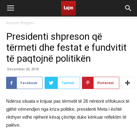
Kosovë-Shqipëri
Presidenti shpreson që
tërmeti dhe festat e fundvitit
të paqtojnë politikën
December 20, 2019
Facebook
Twitter
Pinterest
Ndërsa situata e krijuar pas tërmetit të 26 nëntorit shfokusoi të
gjithë vëmendjen nga kriza politike, presidenti Meta i është
rikthyer edhe njëherë kësaj çështje duke kërkuar reflektim të
palëve.