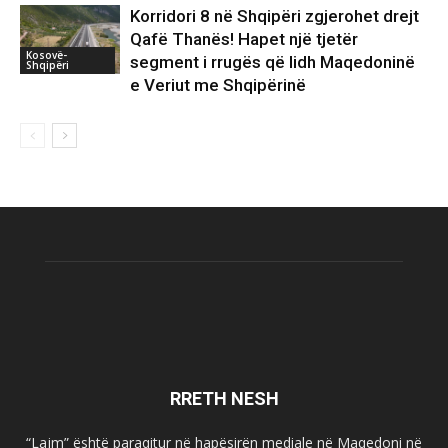
Korridori 8 në Shqipëri zgjerohet drejt
Qafë Thanës! Hapet një tjetër
Kosovë-
segment i rrugës që lidh Maqedoninë
Shqipëri
e Veriut me Shqipërinë
RRETH NESH
“Lajm” është paraqitur në hapësirën mediale në Maqedoni në