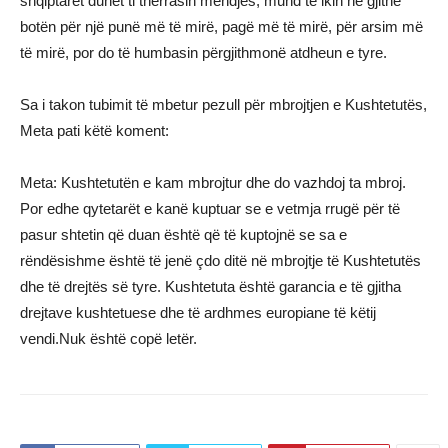
shqiptarët duhet ti thërrasin mendjes, mund të ikin në gjithë
botën për një punë më të mirë, pagë më të mirë, për arsim më
të mirë, por do të humbasin përgjithmonë atdheun e tyre.
Sa i takon tubimit të mbetur pezull për mbrojtjen e Kushtetutës,
Meta pati këtë koment:
Meta: Kushtetutën e kam mbrojtur dhe do vazhdoj ta mbroj.
Por edhe qytetarët e kanë kuptuar se e vetmja rrugë për të
pasur shtetin që duan është që të kuptojnë se sa e
rëndësishme është të jenë çdo ditë në mbrojtje të Kushtetutës
dhe të drejtës së tyre. Kushtetuta është garancia e të gjitha
drejtave kushtetuese dhe të ardhmes europiane të këtij
vendi.Nuk është copë letër.