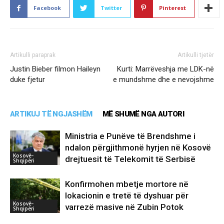
Facebook
Twitter
Pinterest
Artikulli paraprak
Artikulli tjetër
Justin Bieber filmon Haileyn
Kurti: Marrëveshja me LDK-në
duke fjetur
e mundshme dhe e nevojshme
ARTIKUJ TË NGJASHËM
MË SHUMË NGA AUTORI
Ministria e Punëve të Brendshme i
ndalon përgjithmonë hyrjen në Kosovë
Kosovë-
drejtuesit të Telekomit të Serbisë
Shqipëri
Konfirmohen mbetje mortore në
lokacionin e tretë të dyshuar për
Kosovë-
varrezë masive në Zubin Potok
Shqipëri