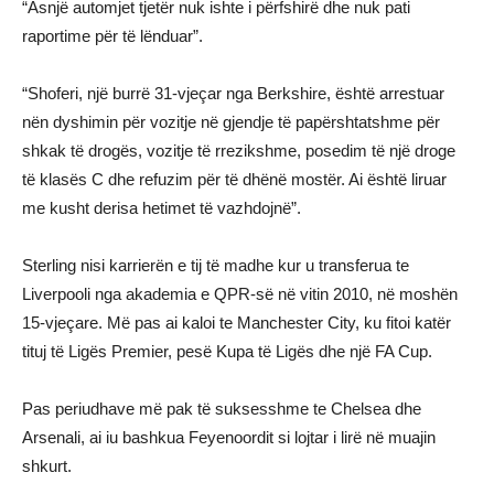
“Asnjë automjet tjetër nuk ishte i përfshirë dhe nuk pati
raportime për të lënduar”.
“Shoferi, një burrë 31-vjeçar nga Berkshire, është arrestuar
nën dyshimin për vozitje në gjendje të papërshtatshme për
shkak të drogës, vozitje të rrezikshme, posedim të një droge
të klasës C dhe refuzim për të dhënë mostër. Ai është liruar
me kusht derisa hetimet të vazhdojnë”.
Sterling nisi karrierën e tij të madhe kur u transferua te
Liverpooli nga akademia e QPR-së në vitin 2010, në moshën
15-vjeçare. Më pas ai kaloi te Manchester City, ku fitoi katër
tituj të Ligës Premier, pesë Kupa të Ligës dhe një FA Cup.
Pas periudhave më pak të suksesshme te Chelsea dhe
Arsenali, ai iu bashkua Feyenoordit si lojtar i lirë në muajin
shkurt.