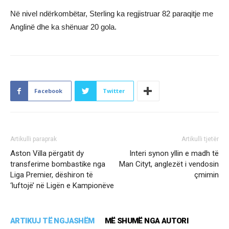
Në nivel ndërkombëtar, Sterling ka regjistruar 82 paraqitje me
Anglinë dhe ka shënuar 20 gola.
Facebook
Twitter
Artikulli paraprak
Artikulli tjetër
Aston Villa përgatit dy
Interi synon yllin e madh të
transferime bombastike nga
Man Cityt, anglezët i vendosin
Liga Premier, dëshiron të
çmimin
‘luftojë’ në Ligën e Kampionëve
ARTIKUJ TË NGJASHËM
MË SHUMË NGA AUTORI