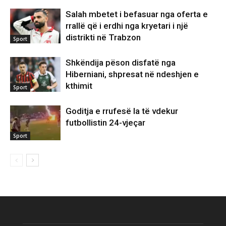
Salah mbetet i befasuar nga oferta e
rrallë që i erdhi nga kryetari i një
distrikti në Trabzon
Sport
Shkëndija pëson disfatë nga
Hiberniani, shpresat në ndeshjen e
kthimit
Sport
Goditja e rrufesë la të vdekur
futbollistin 24-vjeçar
Sport