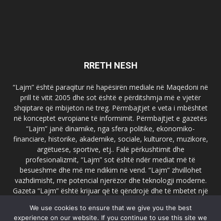
RRETH NESH
“Lajm” është paraqitur në hapësirën mediale në Maqedoni në
prill të vitit 2005 dhe sot është e përditshmja më e vjetër
shqiptare që mbijeton në treg. Përmbajtjet e veta i mbështet
në konceptet evropiane të informimit. Përmbajtjet e gazetës
“Lajm” janë dinamike, nga sfera politike, ekonomiko-
financiare, historike, akademike, sociale, kulturore, muzikore,
argëtuese, sportive, etj.. Falë përkushtimit dhe
profesionalizmit, “Lajm” sot është ndër mediat më të
besueshme dhe më me ndikim në vend. “Lajm” zhvillohet
vazhdimisht, me potencial njerëzor dhe teknologji moderne.
Gazeta “Lajm” është krijuar që të qëndrojë dhe të mbetet një
emër i dallueshëm në hapësirat ballkanike dhe evropiane. Ueb
We use cookies to ensure that we give you the best
faqja zyrtare e gazetës “Lajm”, www.lajmpress.org është një
experience on our website. If you continue to use this site we