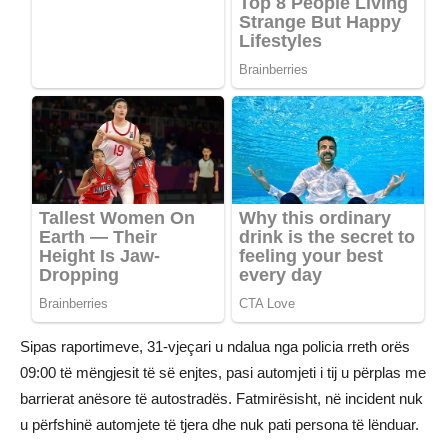
Sipas raportimeve, 31-vjeçari u ndalua nga policia rreth orës
09:00 të mëngjesit të së enjtes, pasi automjeti i tij u përplas me
barrierat anësore të autostradës. Fatmirësisht, në incident nuk
u përfshinë automjete të tjera dhe nuk pati persona të lënduar.