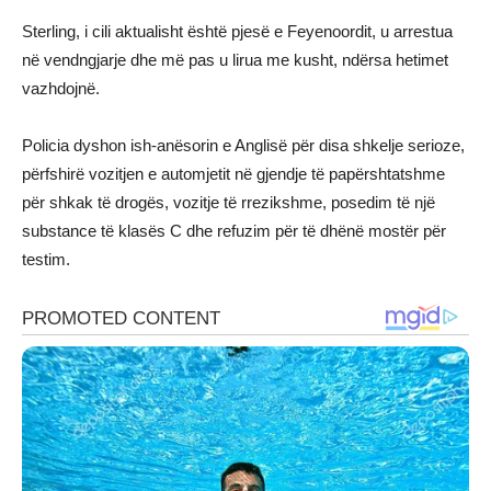
Sterling, i cili aktualisht është pjesë e Feyenoordit, u arrestua
në vendngjarje dhe më pas u lirua me kusht, ndërsa hetimet
vazhdojnë.
Policia dyshon ish-anësorin e Anglisë për disa shkelje serioze,
përfshirë vozitjen e automjetit në gjendje të papërshtatshme
për shkak të drogës, vozitje të rrezikshme, posedim të një
substance të klasës C dhe refuzim për të dhënë mostër për
testim.