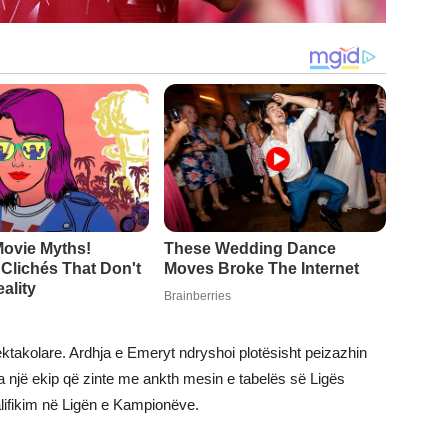
spektakolare. Ardhja e Emeryt ndryshoi plotësisht peizazhin
ga një ekip që zinte me ankth mesin e tabelës së Ligës
alifikim në Ligën e Kampionëve.