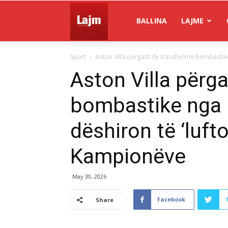
Gazeta
BALLINA
LAJME
Sport
Aston Villa përgatit dy transferime bombastike 
Lajm
Aston Villa përga
bombastike nga 
dëshiron të ‘lufto
Kampionëve
May 30, 2026
Facebook
Share