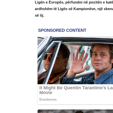
Ligën e Evropës, përfundoi në pozitën e katë
ardhshëm të Ligës së Kampionëve, një skenar 
së tij.