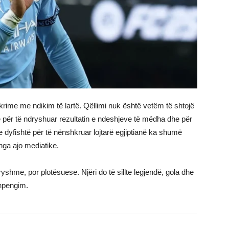
rime me ndikim të lartë. Qëllimi nuk është vetëm të shtojë
aftë për të ndryshuar rezultatin e ndeshjeve të mëdha dhe për
a e dyfishtë për të nënshkruar lojtarë egjiptianë ka shumë
nga ajo mediatike.
shme, por plotësuese. Njëri do të sillte legjendë, gola dhe
 shpengim.