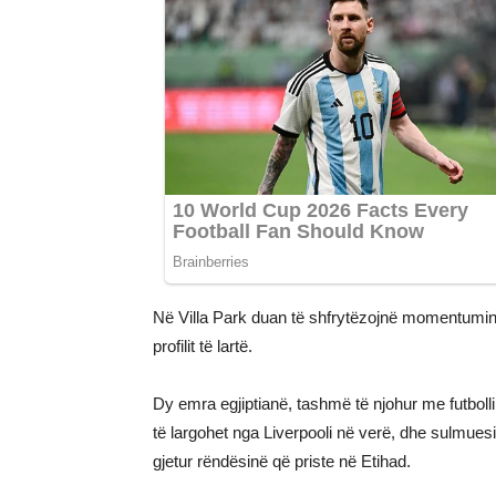
Në Villa Park duan të shfrytëzojnë momentumin e
profilit të lartë.
Dy emra egjiptianë, tashmë të njohur me futbolli
të largohet nga Liverpooli në verë, dhe sulmues
gjetur rëndësinë që priste në Etihad.