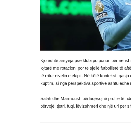
Kjo është arsyeja pse klubi po punon për nënshk
lojtarë me rotacion, por të sjellë futbollistë të 
të rritur nivelin e ekipit. Në këtë kontekst, qasj
kuptim, si nga perspektiva sportive ashtu edhe 
Salah dhe Marmoush përfaqësojnë profile të ndry
përvojë; tjetri, fuqi, lëvizshmëri dhe një uri për