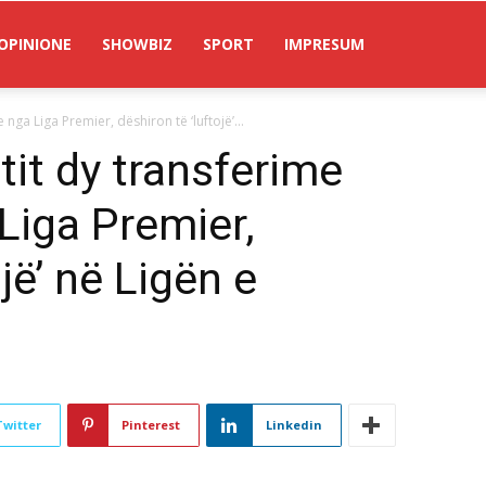
OPINIONE
SHOWBIZ
SPORT
IMPRESUM
nga Liga Premier, dëshiron të ‘luftojë’...
tit dy transferime
Liga Premier,
jë’ në Ligën e
Twitter
Pinterest
Linkedin