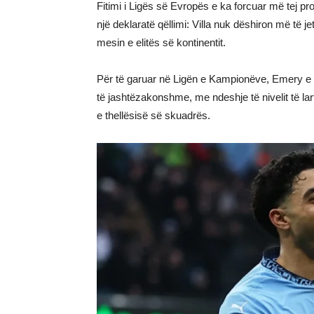
Fitimi i Ligës së Evropës e ka forcuar më tej proj
një deklaratë qëllimi: Villa nuk dëshiron më të j
mesin e elitës së kontinentit.
Për të garuar në Ligën e Kampionëve, Emery e 
të jashtëzakonshme, me ndeshje të nivelit të l
e thellësisë së skuadrës.