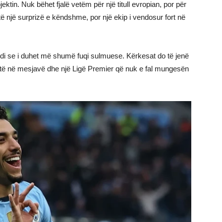
ektin. Nuk bëhet fjalë vetëm për një titull evropian, por për
etë një surprizë e këndshme, por një ekip i vendosur fort në
di se i duhet më shumë fuqi sulmuese. Kërkesat do të jenë
artë në mesjavë dhe një Ligë Premier që nuk e fal mungesën