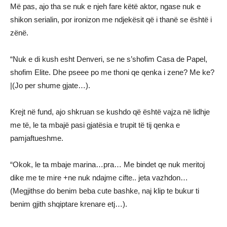
Më pas, ajo tha se nuk e njeh fare këtë aktor, ngase nuk e
shikon serialin, por ironizon me ndjekësit që i thanë se është i
zënë.
“Nuk e di kush esht Denveri, se ne s’shofim Casa de Papel,
shofim Elite. Dhe pseee po me thoni qe qenka i zene? Me ke?
|(Jo per shume gjate…).
Krejt në fund, ajo shkruan se kushdo që është vajza në lidhje
me të, le ta mbajë pasi gjatësia e trupit të tij qenka e
pamjaftueshme.
“Okok, le ta mbaje marina…pra… Me bindet qe nuk meritoj
dike me te mire +ne nuk ndajme cifte.. jeta vazhdon…
(Megjithse do benim beba cute bashke, naj klip te bukur ti
benim gjith shqiptare krenare etj…).