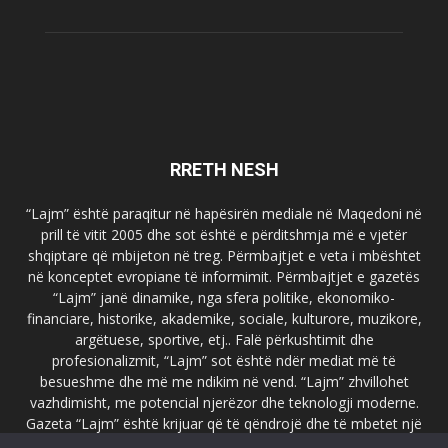
RRETH NESH
“Lajm” është paraqitur në hapësirën mediale në Maqedoni në
prill të vitit 2005 dhe sot është e përditshmja më e vjetër
shqiptare që mbijeton në treg. Përmbajtjet e veta i mbështet
në konceptet evropiane të informimit. Përmbajtjet e gazetës
“Lajm” janë dinamike, nga sfera politike, ekonomiko-
financiare, historike, akademike, sociale, kulturore, muzikore,
argëtuese, sportive, etj.. Falë përkushtimit dhe
profesionalizmit, “Lajm” sot është ndër mediat më të
besueshme dhe më me ndikim në vend. “Lajm” zhvillohet
vazhdimisht, me potencial njerëzor dhe teknologji moderne.
Gazeta “Lajm” është krijuar që të qëndrojë dhe të mbetet një
emër i dallueshëm në hapësirat ballkanike dhe evropiane. Ueb