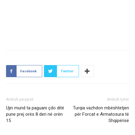
Facebook
Twitter
Artikulli paraprak
Artikulli tjetër
Ujin mund ta paguani çdo ditë
Turqia vazhdon mbështetjen
pune prej orës 8 deri në orën
për Forcat e Armatosura të
15
Shqipërisë