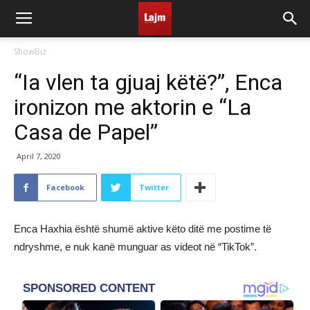
ShowBiz
“Ia vlen ta gjuaj këtë?”, Enca
ironizon me aktorin e “La
Casa de Papel”
April 7, 2020
Facebook
Twitter
Enca Haxhia është shumë aktive këto ditë me postime të
ndryshme, e nuk kanë munguar as videot në “TikTok”.