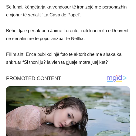
Së fundi, këngëtarja ka vendosur të ironizojë me personazhin
e njohur të serialit “La Casa de Papel”.
Bëhet fjalë për aktorin Jaime Lorente, i cili luan rolin e Denverit,
në serialin më të popullarizuar të Netflix.
Fillimisht, Enca publikoi një foto të aktorit dhe me shaka ka
shkruar “Si thoni ju? Ia vlen ta gjuaje motra juaj ket?”