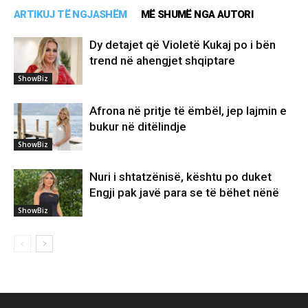
ARTIKUJ TË NGJASHËM
MË SHUMË NGA AUTORI
Dy detajet që Violetë Kukaj po i bën
trend në ahengjet shqiptare
ShowBiz
Afrona në pritje të ëmbël, jep lajmin e
bukur në ditëlindje
ShowBiz
Nuri i shtatzënisë, kështu po duket
Engji pak javë para se të bëhet nënë
ShowBiz