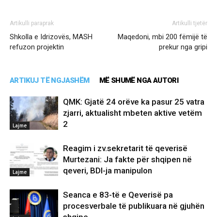
Artikulli paraprak
Artikulli tjetër
Shkolla e Idrizovës, MASH
Maqedoni, mbi 200 fëmijë të
refuzon projektin
prekur nga gripi
ARTIKUJ TË NGJASHËM
MË SHUMË NGA AUTORI
QMK: Gjatë 24 orëve ka pasur 25 vatra
zjarri, aktualisht mbeten aktive vetëm
2
Lajme
Reagim i zv.sekretarit të qeverisë
Murtezani: Ja fakte për shqipen në
qeveri, BDI-ja manipulon
Lajme
Seanca e 83-të e Qeverisë pa
procesverbale të publikuara në gjuhën