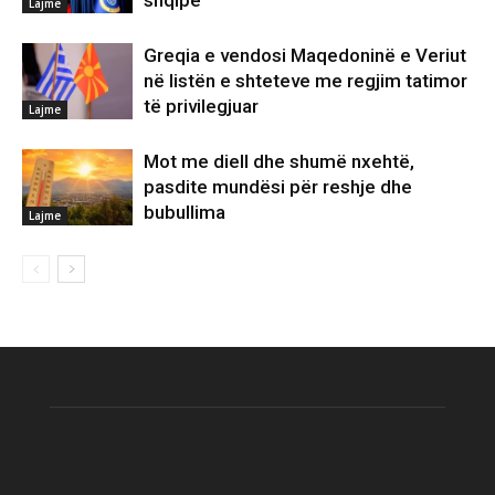
shqipe
Lajme
Greqia e vendosi Maqedoninë e Veriut
në listën e shteteve me regjim tatimor
të privilegjuar
Lajme
Mot me diell dhe shumë nxehtë,
pasdite mundësi për reshje dhe
bubullima
Lajme