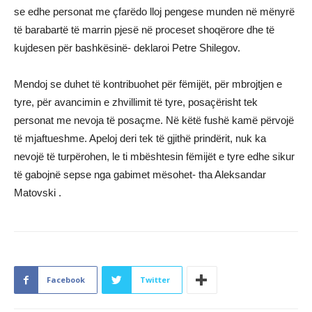
se edhe personat me çfarëdo lloj pengese munden në mënyrë
të barabartë të marrin pjesë në proceset shoqërore dhe të
kujdesen për bashkësinë- deklaroi Petre Shilegov.
Mendoj se duhet të kontribuohet për fëmijët, për mbrojtjen e
tyre, për avancimin e zhvillimit të tyre, posaçërisht tek
personat me nevoja të posaçme. Në këtë fushë kamë përvojë
të mjaftueshme. Apeloj deri tek të gjithë prindërit, nuk ka
nevojë të turpërohen, le ti mbështesin fëmijët e tyre edhe sikur
të gabojnë sepse nga gabimet mësohet- tha Aleksandar
Matovski .
Facebook
Twitter