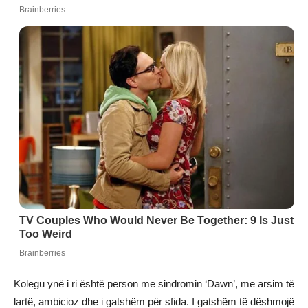
Kolegu ynë i ri është person me sindromin ‘Dawn’, me arsim të
lartë, ambicioz dhe i gatshëm për sfida. I gatshëm të dëshmojë