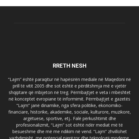
RRETH NESH
“Lajm” është paraqitur në hapësirën mediale në Maqedoni në
prill të vitit 2005 dhe sot është e përditshmja më e vjetër
shqiptare që mbijeton në treg. Përmbajtjet e veta i mbështet
në konceptet evropiane të informimit. Përmbajtjet e gazetës
“Lajm” janë dinamike, nga sfera politike, ekonomiko-
financiare, historike, akademike, sociale, kulturore, muzikore,
argëtuese, sportive, etj.. Falë përkushtimit dhe
profesionalizmit, “Lajm” sot është ndër mediat më të
besueshme dhe më me ndikim në vend. “Lajm” zhvillohet
vazhdimisht, me potencial njerëzor dhe teknologji moderne.