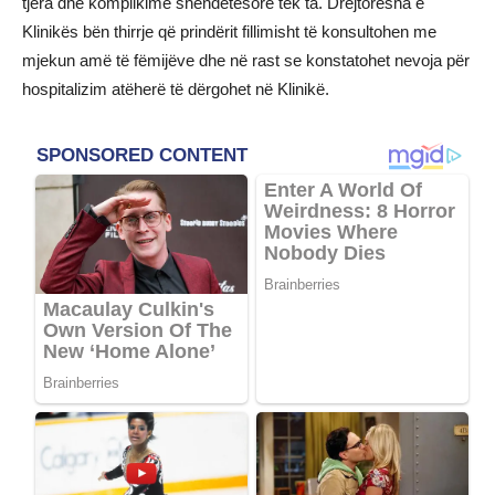
tjera dhe komplikime shëndetësore tek ta. Drejtoresha e
Klinikës bën thirrje që prindërit fillimisht të konsultohen me
mjekun amë të fëmijëve dhe në rast se konstatohet nevoja për
hospitalizim atëherë të dërgohet në Klinikë.