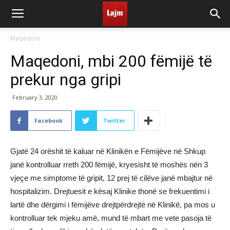
Maqedoni
Maqedoni, mbi 200 fëmijë të
prekur nga gripi
February 3, 2020
Facebook
Twitter
Gjatë 24 orëshit të kaluar në Klinikën e Fëmijëve në Shkup
janë kontrolluar rreth 200 fëmijë, kryesisht të moshës nën 3
vjeçe me simptome të gripit, 12 prej të cilëve janë mbajtur në
hospitalizim. Drejtuesit e kësaj Klinike thonë se frekuentimi i
lartë dhe dërgimi i fëmijëve drejtpërdrejtë në Klinikë, pa mos u
kontrolluar tek mjeku amë, mund të mbart me vete pasoja të