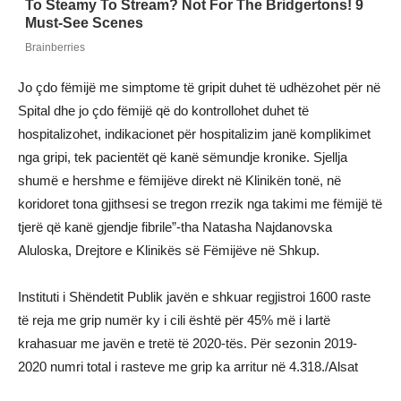
Jo çdo fëmijë me simptome të gripit duhet të udhëzohet për në
Spital dhe jo çdo fëmijë që do kontrollohet duhet të
hospitalizohet, indikacionet për hospitalizim janë komplikimet
nga gripi, tek pacientët që kanë sëmundje kronike. Sjellja
shumë e hershme e fëmijëve direkt në Klinikën tonë, në
koridoret tona gjithsesi se tregon rrezik nga takimi me fëmijë të
tjerë që kanë gjendje fibrile”-tha Natasha Najdanovska
Aluloska, Drejtore e Klinikës së Fëmijëve në Shkup.
Instituti i Shëndetit Publik javën e shkuar regjistroi 1600 raste
të reja me grip numër ky i cili është për 45% më i lartë
krahasuar me javën e tretë të 2020-tës. Për sezonin 2019-
2020 numri total i rasteve me grip ka arritur në 4.318./Alsat