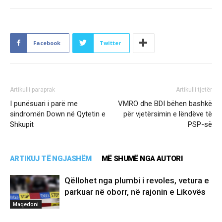
Facebook
Twitter
Artikulli paraprak
Artikulli tjetër
I punësuari i parë me
VMRO dhe BDI bëhen bashkë
sindromën Down në Qytetin e
për vjetërsimin e lëndëve të
Shkupit
PSP-së
ARTIKUJ TË NGJASHËM
MË SHUMË NGA AUTORI
Qëllohet nga plumbi i revoles, vetura e
parkuar në oborr, në rajonin e Likovës
Maqedoni