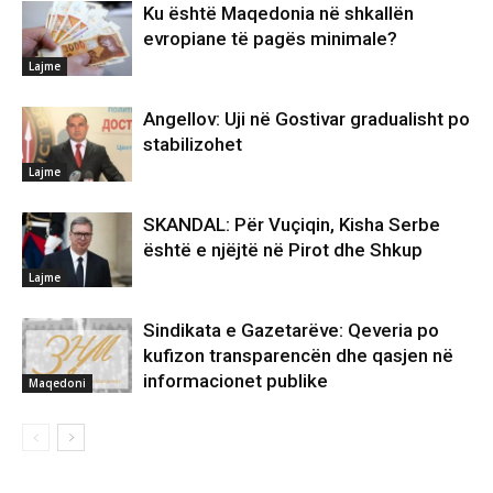
Ku është Maqedonia në shkallën
evropiane të pagës minimale?
Lajme
Angellov: Uji në Gostivar gradualisht po
stabilizohet
Lajme
SKANDAL: Për Vuçiqin, Kisha Serbe
është e njëjtë në Pirot dhe Shkup
Lajme
Sindikata e Gazetarëve: Qeveria po
kufizon transparencën dhe qasjen në
informacionet publike
Maqedoni