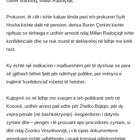
Oliver Ivanoviq, Millan Radoiçiqit.
Prokurori, të cilit i ishte kaluar lënda pasi ish-prokurori Sylë
Hoxha kishte dalë në pension, derisa Burim Çerkini kishte
njoftuar se tërheqja e urdhër-arrestit ndaj Millan Radoiçiqit ishte
konfidenciale dhe se nuk mund të deklarohej në lidhje me këtë
rast.
Ky është një indikacion i mjaftueshëm për të dyshuar se para
së gjithash bëhet fjalë për ndërhyje politike, por mënyra e
trajtimit ‘konfidencial’ mbetet të hetohet.
Kujtojmë se në lidhje me vrasjen e ish-politikanit serb në
Kosovë, urdhër-arrest pati edhe për Zhelko Bojiqin, për dy
vepra penale (në bashkëkryerje) -keqpërdorim i detyrës
zyrtare dhe – pengim i të provuarit apo procedurës zyrtare, si
dhe ndaj Zvonko Veselinoviqit, i cili sipas dokumenteve
amerikane është udhëheqës i grupit kriminal ndërkombëtar