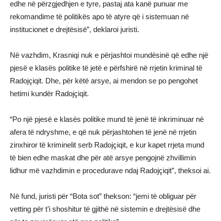
edhe në përzgjedhjen e tyre, pastaj ata kanë punuar me
rekomandime të politikës apo të atyre që i sistemuan në
institucionet e drejtësisë”, deklaroi juristi.
Në vazhdim, Krasniqi nuk e përjashtoi mundësinë që edhe një
pjesë e klasës politike të jetë e përfshirë në rrjetin kriminal të
Radojçiqit. Dhe, për këtë arsye, ai mendon se po pengohet
hetimi kundër Radojçiqit.
“Po një pjesë e klasës politike mund të jenë të inkriminuar në
afera të ndryshme, e që nuk përjashtohen të jenë në rrjetin
zinxhiror të kriminelit serb Radojçiqit, e kur kapet rrjeta mund
të bien edhe maskat dhe për atë arsye pengojnë zhvillimin
lidhur më vazhdimin e procedurave ndaj Radojçiqit”, theksoi ai.
Në fund, juristi për “Bota sot” thekson: “jemi të obliguar për
vetting për t’i shoshitur të gjithë në sistemin e drejtësisë dhe