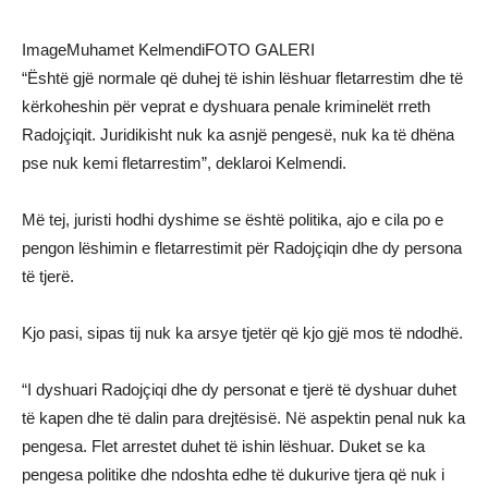
ImageMuhamet KelmendiFOTO GALERI
“Është gjë normale që duhej të ishin lëshuar fletarrestim dhe të
kërkoheshin për veprat e dyshuara penale kriminelët rreth
Radojçiqit. Juridikisht nuk ka asnjë pengesë, nuk ka të dhëna
pse nuk kemi fletarrestim”, deklaroi Kelmendi.
Më tej, juristi hodhi dyshime se është politika, ajo e cila po e
pengon lëshimin e fletarrestimit për Radojçiqin dhe dy persona
të tjerë.
Kjo pasi, sipas tij nuk ka arsye tjetër që kjo gjë mos të ndodhë.
“I dyshuari Radojçiqi dhe dy personat e tjerë të dyshuar duhet
të kapen dhe të dalin para drejtësisë. Në aspektin penal nuk ka
pengesa. Flet arrestet duhet të ishin lëshuar. Duket se ka
pengesa politike dhe ndoshta edhe të dukurive tjera që nuk i