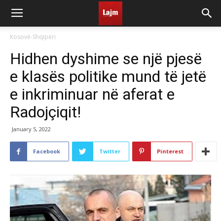
Kosovë-Shqipëri
Hidhen dyshime se një pjesë
e klasës politike mund të jetë
e inkriminuar në aferat e
Radojçiqit!
January 5, 2022
Facebook
Twitter
Pinterest