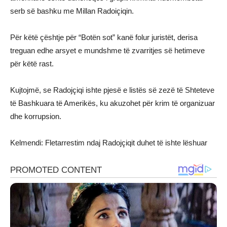
serb së bashku me Millan Radoiçiqin.
Për këtë çështje për “Botën sot” kanë folur juristët, derisa
treguan edhe arsyet e mundshme të zvarritjes së hetimeve
për këtë rast.
Kujtojmë, se Radojçiqi ishte pjesë e listës së zezë të Shteteve
të Bashkuara të Amerikës, ku akuzohet për krim të organizuar
dhe korrupsion.
Kelmendi: Fletarrestim ndaj Radojçiqit duhet të ishte lëshuar