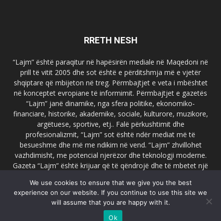
RRETH NESH
“Lajm” është paraqitur në hapësirën mediale në Maqedoni në
prill të vitit 2005 dhe sot është e përditshmja më e vjetër
shqiptare që mbijeton në treg. Përmbajtjet e veta i mbështet
në konceptet evropiane të informimit. Përmbajtjet e gazetës
“Lajm” janë dinamike, nga sfera politike, ekonomiko-
financiare, historike, akademike, sociale, kulturore, muzikore,
argëtuese, sportive, etj.. Falë përkushtimit dhe
profesionalizmit, “Lajm” sot është ndër mediat më të
besueshme dhe më me ndikim në vend. “Lajm” zhvillohet
vazhdimisht, me potencial njerëzor dhe teknologji moderne.
Gazeta “Lajm” është krijuar që të qëndrojë dhe të mbetet një
emër i dallueshëm në hapësirat ballkanike dhe evropiane. Ueb
We use cookies to ensure that we give you the best
faqja zyrtare e gazetës “Lajm”, www.lajmpress.org është një
experience on our website. If you continue to use this site we
ndër portalet më të njohur në Maqedoni.
will assume that you are happy with it.
Na kontakto:
lajm.sk@gmail.com
Ok