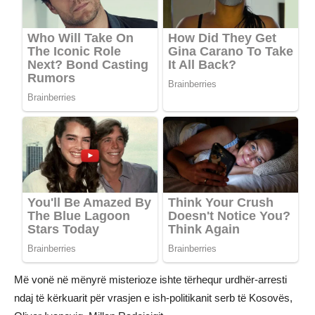
Më vonë në mënyrë misterioze ishte tërhequr urdhër-arresti
ndaj të kërkuarit për vrasjen e ish-politikanit serb të Kosovës,