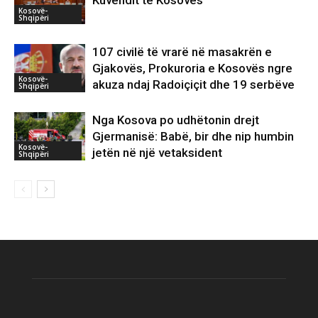
Kosovë-
Shqipëri
107 civilë të vrarë në masakrën e
Gjakovës, Prokuroria e Kosovës ngre
Kosovë-
akuza ndaj Radoiçiçit dhe 19 serbëve
Shqipëri
Nga Kosova po udhëtonin drejt
Gjermanisë: Babë, bir dhe nip humbin
Kosovë-
jetën në një vetaksident
Shqipëri