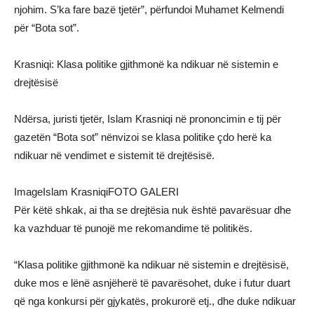
njohim. S’ka fare bazë tjetër”, përfundoi Muhamet Kelmendi
për “Bota sot”.
Krasniqi: Klasa politike gjithmonë ka ndikuar në sistemin e
drejtësisë
Ndërsa, juristi tjetër, Islam Krasniqi në prononcimin e tij për
gazetën “Bota sot” nënvizoi se klasa politike çdo herë ka
ndikuar në vendimet e sistemit të drejtësisë.
ImageIslam KrasniqiFOTO GALERI
Për këtë shkak, ai tha se drejtësia nuk është pavarësuar dhe
ka vazhduar të punojë me rekomandime të politikës.
“Klasa politike gjithmonë ka ndikuar në sistemin e drejtësisë,
duke mos e lënë asnjëherë të pavarësohet, duke i futur duart
që nga konkursi për gjykatës, prokurorë etj., dhe duke ndikuar