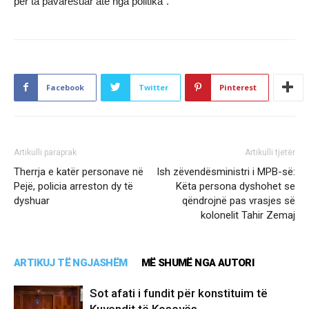
për ta pavarësuar atë nga politika”.
Facebook
Twitter
Pinterest
Artikulli paraprak
Artikulli tjetër
Therrja e katër personave në
Ish zëvendësministri i MPB-së:
Pejë, policia arreston dy të
Këta persona dyshohet se
dyshuar
qëndrojnë pas vrasjes së
kolonelit Tahir Zemaj
ARTIKUJ TË NGJASHËM
MË SHUMË NGA AUTORI
Sot afati i fundit për konstituim të
Kuvendit të Kosovës