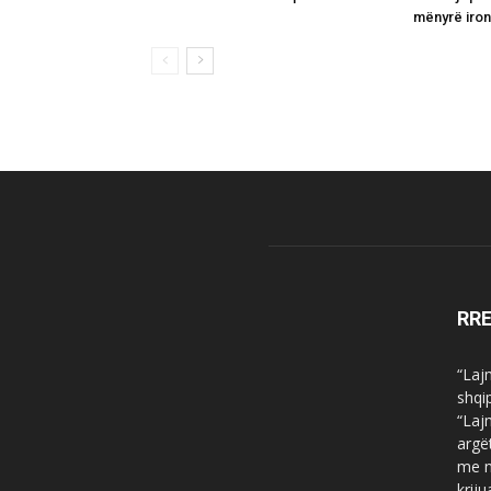
mënyrë iron
RR
“Laj
shqi
“Laj
argë
me n
krij