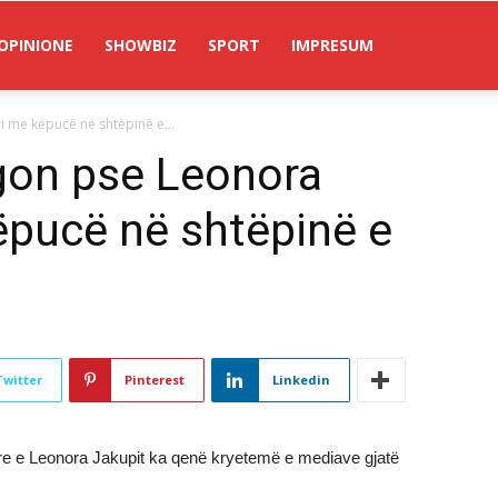
OPINIONE
SHOWBIZ
SPORT
IMPRESUM
ri me këpucë në shtëpinë e...
egon pse Leonora
ëpucë në shtëpinë e
Twitter
Pinterest
Linkedin
re e Leonora Jakupit ka qenë kryetemë e mediave gjatë