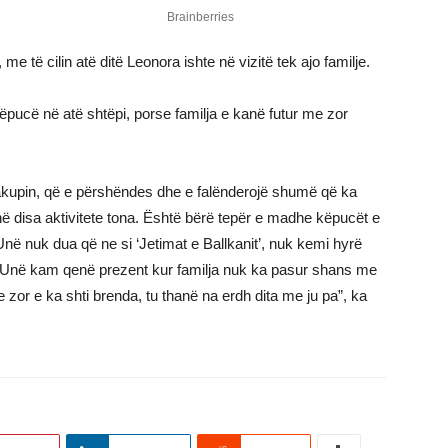
me të cilin atë ditë Leonora ishte në vizitë tek ajo familje.
ëpucë në atë shtëpi, porse familja e kanë futur me zor
akupin, që e përshëndes dhe e falënderojë shumë që ka
 disa aktivitete tona. Është bërë tepër e madhe këpucët e
 nuk dua që ne si ‘Jetimat e Ballkanit’, nuk kemi hyrë
 Unë kam qenë prezent kur familja nuk ka pasur shans me
zor e ka shti brenda, tu thanë na erdh dita me ju pa”, ka