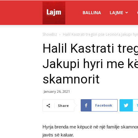
Gazeta
BALLINA
LAJME
ShowBiz
Halil Kastrati tregon pse Leonora Jakupi hy
Lajm
Halil Kastrati tr
Jakupi hyri me k
skamnorit
January 26, 2021
Facebook
Share
Hyrja brenda me këpucë në një familje skamno
javës së kaluar.