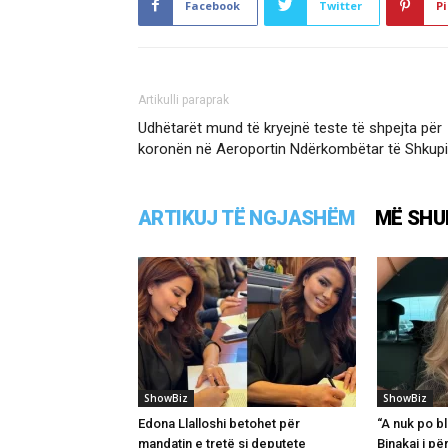
Facebook
Twitter
Pi
Artikulli paraprak
Udhëtarët mund të kryejnë teste të shpejta për
koronën në Aeroportin Ndërkombëtar të Shkupi
ARTIKUJ TË NGJASHËM
MË SHU
ShowBiz
ShowBiz
Edona Llalloshi betohet për
“A nuk po bl
mandatin e tretë si deputete
Binakaj i pë