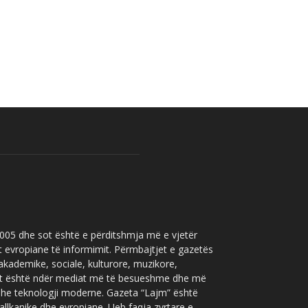
 2005 dhe sot është e përditshmja më e vjetër
t evropiane të informimit. Përmbajtjet e gazetës
 akademike, sociale, kulturore, muzikore,
” sot është ndër mediat më të besueshme dhe më
 dhe teknologji moderne. Gazeta “Lajm” është
allkanike dhe evropiane. Ueb faqja zyrtare e