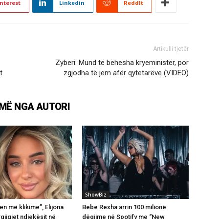
nterest
Linkedin
ReddIt
Artikulli tjetër
Zyberi: Mund të bëhesha kryeministër, por
t
zgjodha të jem afër qytetarëve (VIDEO)
MË NGA AUTORI
ShowBiz
en më klikime”, Elijona
Bebe Rexha arrin 100 milionë
rgjigjet ndjekësit në
dëgjime në Spotify me “New