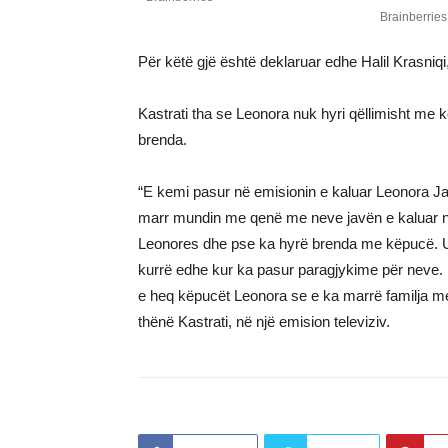
Për këtë gjë është deklaruar edhe Halil Krasniqi, 
Kastrati tha se Leonora nuk hyri qëllimisht me k
brenda.
“E kemi pasur në emisionin e kaluar Leonora J
marr mundin me qenë me neve javën e kaluar në
Leonores dhe pse ka hyrë brenda me këpucë. Unë
kurrë edhe kur ka pasur paragjykime për neve.
e heq këpucët Leonora se e ka marrë familja me 
thënë Kastrati, në një emision televiziv.