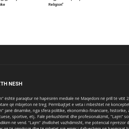
ike
Religion”
ETH NESH
m” është paraqitur në hapësirën mediale në Maqedoni në prill të vitit
ptare që mbijeton në treg. Përmbajtjet e veta i mbështet në koncepte
m” janë dinamike, nga sfera politike, ekonomiko-financiare, historike,
tuese, sportive, etj.. Falë përkushtimit dhe profesionalizmit, “Lajm
dikim në vend. “Lajm” zhvillohet vazhdimisht, me potencial njerëzor
uar që të qëndrojë dhe të mbetet një emër i dallueshëm në hapësirat b