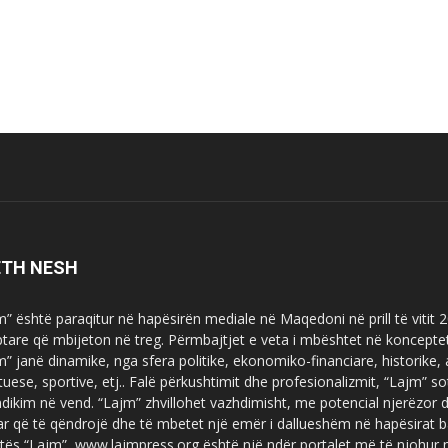
ETH NESH
m” është paraqitur në hapësirën mediale në Maqedoni në prill të vitit
ptare që mbijeton në treg. Përmbajtjet e veta i mbështet në koncepte
m” janë dinamike, nga sfera politike, ekonomiko-financiare, historike,
tuese, sportive, etj.. Falë përkushtimit dhe profesionalizmit, “Lajm
dikim në vend. “Lajm” zhvillohet vazhdimisht, me potencial njerëzor
uar që të qëndrojë dhe të mbetet një emër i dallueshëm në hapësirat b
tës “Lajm”, www.lajmpress.org është një ndër portalet më të njohur