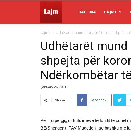
Gazeta
BALLINA
LAJME
Lajme
Udhëtarët mund të kryejnë teste të shpejta 
Lajm
Udhëtarët mund t
shpejta për koro
Ndërkombëtar të
January 26, 2021
Facebook
Share
Për t’iu përgjigjur kufizimeve të fundit të udhë
BE/Shengenit, TAV Maqedoni, së bashku me labor