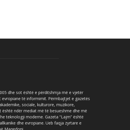
 2005 dhe sot është e përditshmja më e vjetër
t evropiane të informimit. Përmbajtjet e gazetës
 akademike, sociale, kulturore, muzikore,
” sot është ndër mediat më të besueshme dhe më
 dhe teknologji moderne. Gazeta “Lajm” është
allkanike dhe evropiane. Ueb faqja zyrtare e
 në Maqedoni.