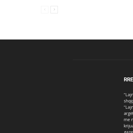
RR
“Laj
shqi
“Laj
argë
me n
krij
gaze