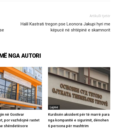
Artikulli tjetër
Halil Kastrati tregon pse Leonora Jakupi hyri me
se
këpucë në shtëpinë e skamnorit
MË NGA AUTORI
Lajme
jin në Gostivar
Kurdisën aksident për të marrë para
t, por vazhdojnë rastet
nga kompanitë e sigurimit, dënohen
e shëndetësore
6 persona për mashtrim