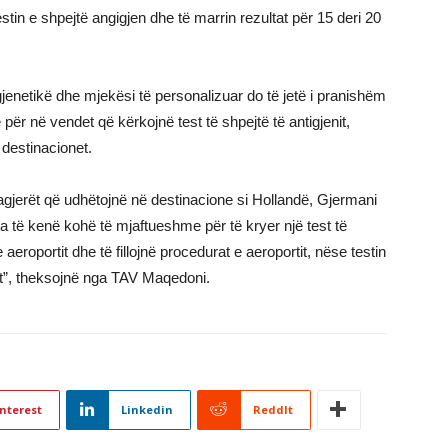
tin e shpejtë angigjen dhe të marrin rezultat për 15 deri 20
gjenetikë dhe mjekësi të personalizuar do të jetë i pranishëm
 për në vendet që kërkojnë test të shpejtë të antigjenit,
 destinacionet.
agjerët që udhëtojnë në destinacione si Hollandë, Gjermani
 të kenë kohë të mjaftueshme për të kryer një test të
aeroportit dhe të fillojnë procedurat e aeroportit, nëse testin
rt”, theksojnë nga TAV Maqedoni.
nterest
Linkedin
ReddIt