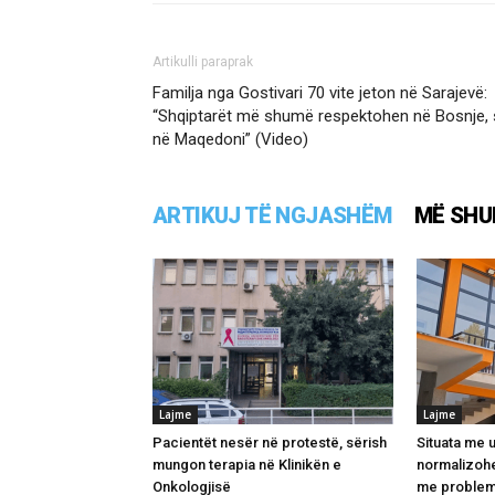
Artikulli paraprak
Familja nga Gostivari 70 vite jeton në Sarajevë:
“Shqiptarët më shumë respektohen në Bosnje, 
në Maqedoni” (Video)
ARTIKUJ TË NGJASHËM
MË SHU
Lajme
Lajme
Pacientët nesër në protestë, sërish
Situata me u
mungon terapia në Klinikën e
normalizohe
Onkologjisë
me problem