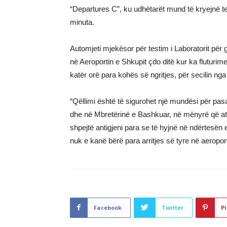
“Departures C”, ku udhëtarët mund të kryejnë tes
minuta.
Automjeti mjekësor për testim i Laboratorit për 
në Aeroportin e Shkupit çdo ditë kur ka fluturime
katër orë para kohës së ngritjes, për secilin nga
“Qëllimi është të sigurohet një mundësi për pas
dhe në Mbretërinë e Bashkuar, në mënyrë që ata
shpejtë antigjeni para se të hyjnë në ndërtesën e 
nuk e kanë bërë para arritjes së tyre në aeropo
Facebook
Twitter
Pi