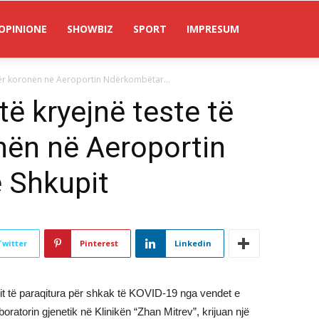
OPINIONE
SHOWBIZ
SPORT
IMPRESUM
për koronën në Aeroportin Ndërkombëtar...
ë kryejnë teste të
nën në Aeroportin
 Shkupit
Twitter
Pinterest
Linkedin
timit të paraqitura për shkak të KOVID-19 nga vendet e
atorin gjenetik në Klinikën “Zhan Mitrev”, krijuan një