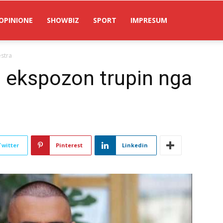
OPINIONE
SHOWBIZ
SPORT
IMPRESUM
estra
, ekspozon trupin nga
Twitter
Pinterest
Linkedin