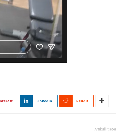
nterest
Linkedin
ReddIt
Artikulli tjetër