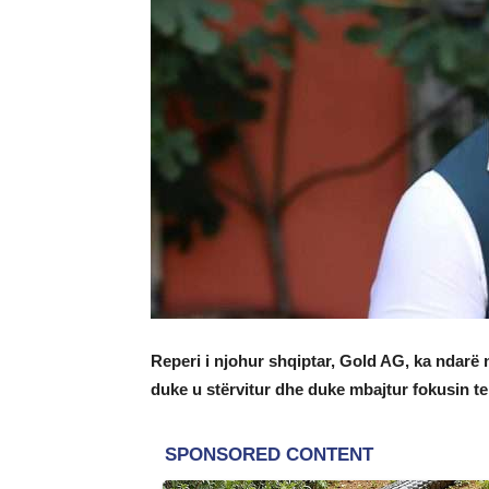
Reperi i njohur shqiptar, Gold AG, ka ndarë nj
duke u stërvitur dhe duke mbajtur fokusin te 