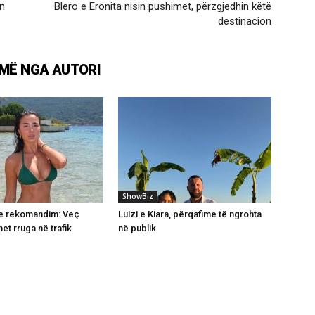
on
Blero e Eronita nisin pushimet, përzgjedhin këtë
destinacion
MË NGA AUTORI
ShowBiz
me rekomandim: Veç
Luizi e Kiara, përqafime të ngrohta
et rruga në trafik
në publik