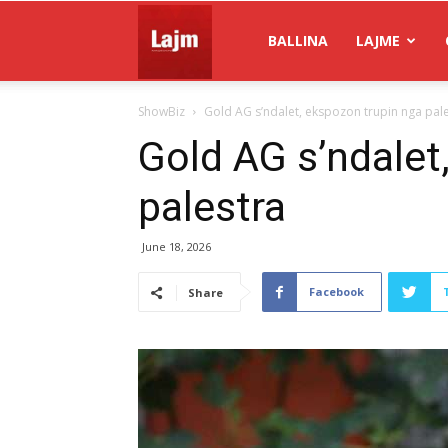
Gazeta
BALLINA
LAJME
ShowBiz
Gold AG s’ndalet, ekspozon trupin nga pal
Lajm
Gold AG s’ndalet
palestra
June 18, 2026
Facebook
Share