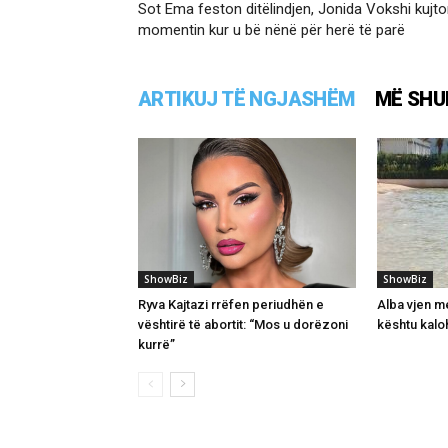
Sot Ema feston ditëlindjen, Jonida Vokshi kujt
momentin kur u bë nënë për herë të parë
ARTIKUJ TË NGJASHËM
MË SHU
ShowBiz
ShowBiz
Ryva Kajtazi rrëfen periudhën e
Alba vjen 
vështirë të abortit: “Mos u dorëzoni
kështu kaloh
kurrë”