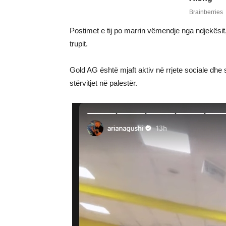
Postimet e tij po marrin vëmendje nga ndjekësit
trupit.
Gold AG është mjaft aktiv në rrjete sociale dh
stërvitjet në palestër.