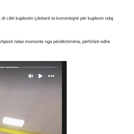
, të cilët kujdesën çdoherë ta komentojnë për kujdesin ndaj
e shpesh ndan momente nga përditshmëria, përfshirë edhe