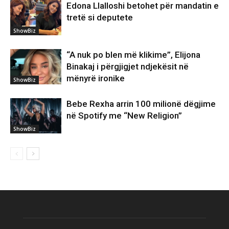
Edona Llalloshi betohet për mandatin e
tretë si deputete
ShowBiz
“A nuk po blen më klikime”, Elijona
Binakaj i përgjigjet ndjekësit në
mënyrë ironike
ShowBiz
Bebe Rexha arrin 100 milionë dëgjime
në Spotify me “New Religion”
ShowBiz