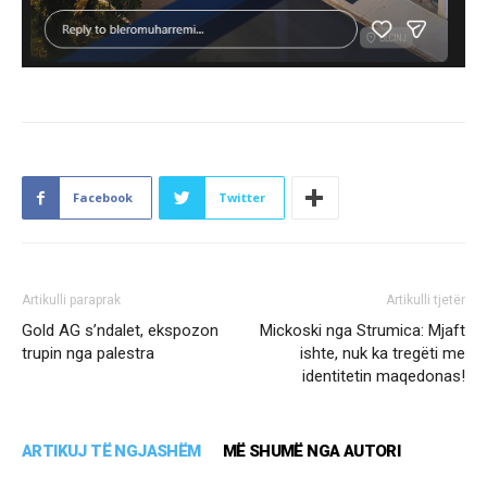
Facebook
Twitter
Artikulli paraprak
Artikulli tjetër
Gold AG s’ndalet, ekspozon
Mickoski nga Strumica: Mjaft
trupin nga palestra
ishte, nuk ka tregëti me
identitetin maqedonas!
ARTIKUJ TË NGJASHËM
MË SHUMË NGA AUTORI