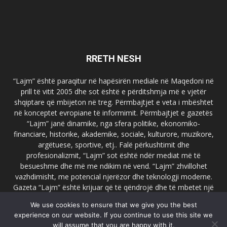
RRETH NESH
“Lajm” është paraqitur në hapësirën mediale në Maqedoni në
prill të vitit 2005 dhe sot është e përditshmja më e vjetër
shqiptare që mbijeton në treg. Përmbajtjet e veta i mbështet
në konceptet evropiane të informimit. Përmbajtjet e gazetës
“Lajm” janë dinamike, nga sfera politike, ekonomiko-
financiare, historike, akademike, sociale, kulturore, muzikore,
argëtuese, sportive, etj.. Falë përkushtimit dhe
profesionalizmit, “Lajm” sot është ndër mediat më të
besueshme dhe më me ndikim në vend. “Lajm” zhvillohet
vazhdimisht, me potencial njerëzor dhe teknologji moderne.
Gazeta “Lajm” është krijuar që të qëndrojë dhe të mbetet një
emër i dallueshëm në hapësirat ballkanike dhe evropiane. Ueb
We use cookies to ensure that we give you the best
faqja zyrtare e gazetës “Lajm”, www.lajmpress.org është një
experience on our website. If you continue to use this site we
ndër portalet më të njohur në Maqedoni.
will assume that you are happy with it.