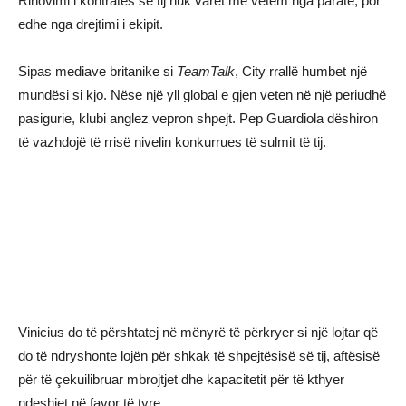
Rinovimi i kontratës së tij nuk varet më vetëm nga paratë, por
edhe nga drejtimi i ekipit.
Sipas mediave britanike si
TeamTalk
, City rrallë humbet një
mundësi si kjo. Nëse një yll global e gjen veten në një periudhë
pasigurie, klubi anglez vepron shpejt. Pep Guardiola dëshiron
të vazhdojë të rrisë nivelin konkurrues të sulmit të tij.
Vinicius do të përshtatej në mënyrë të përkryer si një lojtar që
do të ndryshonte lojën për shkak të shpejtësisë së tij, aftësisë
për të çekuilibruar mbrojtjet dhe kapacitetit për të kthyer
ndeshjet në favor të tyre.