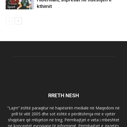
kthimit
Sport
RRETH NESH
“Lajm” është paraqitur në hapësirën mediale në Maqedoni në
prill të vitit 2005 dhe sot është e përditshmja më e vjetër
shqiptare që mbijeton në treg. Përmbajtjet e veta i mbështet
në konceptet evropiane të informimit. Përmbajtjet e gazetës