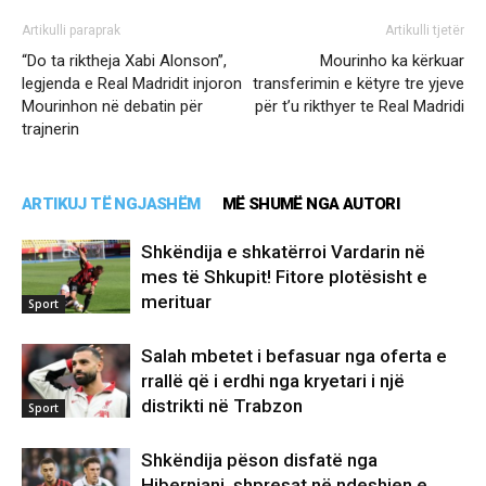
Artikulli paraprak
Artikulli tjetër
“Do ta riktheja Xabi Alonson”,
Mourinho ka kërkuar
legjenda e Real Madridit injoron
transferimin e këtyre tre yjeve
Mourinhon në debatin për
për t’u rikthyer te Real Madridi
trajnerin
ARTIKUJ TË NGJASHËM
MË SHUMË NGA AUTORI
Shkëndija e shkatërroi Vardarin në
mes të Shkupit! Fitore plotësisht e
merituar
Sport
Salah mbetet i befasuar nga oferta e
rrallë që i erdhi nga kryetari i një
distrikti në Trabzon
Sport
Shkëndija pëson disfatë nga
Hiberniani, shpresat në ndeshjen e