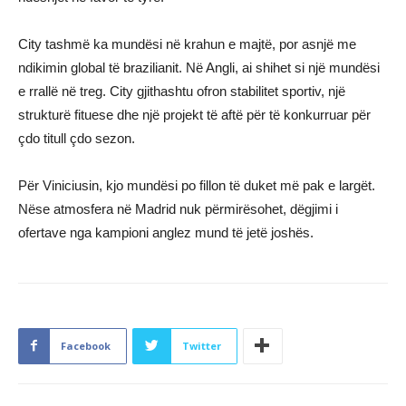
City tashmë ka mundësi në krahun e majtë, por asnjë me
ndikimin global të brazilianit. Në Angli, ai shihet si një mundësi
e rrallë në treg. City gjithashtu ofron stabilitet sportiv, një
strukturë fituese dhe një projekt të aftë për të konkurruar për
çdo titull çdo sezon.
Për Viniciusin, kjo mundësi po fillon të duket më pak e largët.
Nëse atmosfera në Madrid nuk përmirësohet, dëgjimi i
ofertave nga kampioni anglez mund të jetë joshës.
Facebook
Twitter