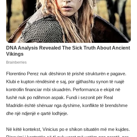
Florentino Perez nuk dëshiron të prishë strukturën e pagave.
Klubi e kupton rëndësinë e saj, por gjithashtu synon të ruajë
kontrollin financiar mbi skuadrën. Performanca e ekipit në
fushë nuk po ndihmon aspak. Fundi i sezonit për Real
Madridin është shënuar nga dyshime, konflikte të brendshme
dhe një ndjenjë e qartë lodhjeje.
Në këtë kontekst, Vinicius po e shikon situatën më me kujdes.