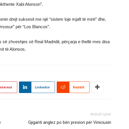
rikthente Xabi Alonson”.
n drejt suksesit me një “sistem loje mjaft të mirë” dhe,
përsosur” për “Los Blancos”.
s së zhveshjes së Real Madridit, përçarja e thellë mes disa
mit të Alonsos.
nterest
Linkedin
ReddIt
Artikulli tjetër
e
Gjiganti anglez po bën presion për Viniciusin