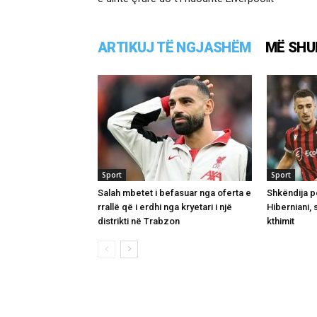
ARTIKUJ TË NGJASHËM
MË SHU
Sport
Sport
Salah mbetet i befasuar nga oferta e
Shkëndija p
rrallë që i erdhi nga kryetari i një
Hiberniani,
distrikti në Trabzon
kthimit