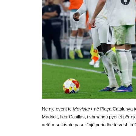
Në një event të
Movistar+
në Plaça Catalunya të
Madridit, Iker Casillas, i shmangu pyetjet për
vetëm se kishte pasur “një periudhë të vështirë” 