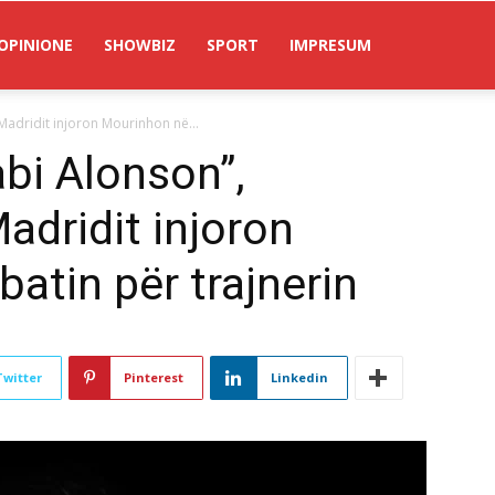
OPINIONE
SHOWBIZ
SPORT
IMPRESUM
 Madridit injoron Mourinhon në...
abi Alonson”,
adridit injoron
atin për trajnerin
Twitter
Pinterest
Linkedin