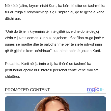
Në këtë fjalim, kryeministri Kurti, ka bërë të ditur se tashmë ka
filluar rruga e ndryshimit që siç u shpreh ai, që të gjithë e kanë
dëshiruar.
“Unë do të jem kryeministër i të gjithë juve dhe do të dëgjoj
zërin e juve sidomos kur nuk pajtohemi. Sot fillon rruga jonë e
punës së madhe dhe të palodhshme për të sjellë ndryshimin
që të gjithë e kemi dëshiruar”, ka thënë ndër të tjerash Kurti.
Po ashtu, Kurti në fjalimin e tij, ka thënë se tashmë ka
përfunduar epoka kur interesi personal është vënë mbi atë
shtetëror.