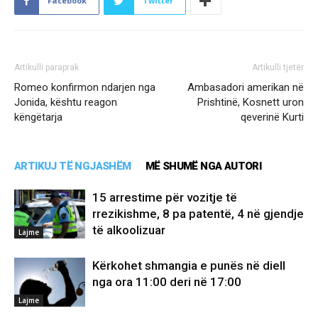
Facebook
Twitter
Artikulli paraprak
Artikulli tjetër
Romeo konfirmon ndarjen nga
Ambasadori amerikan në
Jonida, kështu reagon
Prishtinë, Kosnett uron
këngëtarja
qeverinë Kurti
ARTIKUJ TË NGJASHËM
MË SHUMË NGA AUTORI
15 arrestime për vozitje të
rrezikishme, 8 pa patentë, 4 në gjendje
të alkoolizuar
Lajme
Kërkohet shmangia e punës në diell
nga ora 11:00 deri në 17:00
Lajme