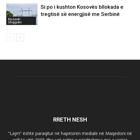
Si po i kushton Kosovës bllokada e
tregtisë së energjisë me Serbinë
Kosovë-
Shqipëri
RRETH NESH
“Lajm” është paraqitur në hapësirën mediale në Maqedoni në
prill të vitit 2005 dhe sot është e përditshmja më e vjetër