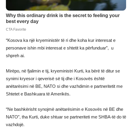
“Kosova ka një kryeministër të ri dhe koha kur interesat e
personave ishin mbi interesat e shtetit ka përfunduar”, u
shpreh ai.
Mirëpo, në fjalimin e tij, kryeministri Kurti, ka bërë të ditur se
synimi kryesor i qeverisë së tij dhe i Kosovës është
anëtarësimi në BE, NATO si dhe vazhdimin e partneritetit me
Shtetet e Bashkuara të Amerikës.
“Ne bashkërisht synojmë anëtarësimin e Kosovës në BE dhe
NATO”, tha Kurti, duke shtuar se partneriteti me SHBA-të do të
vazhdojë.